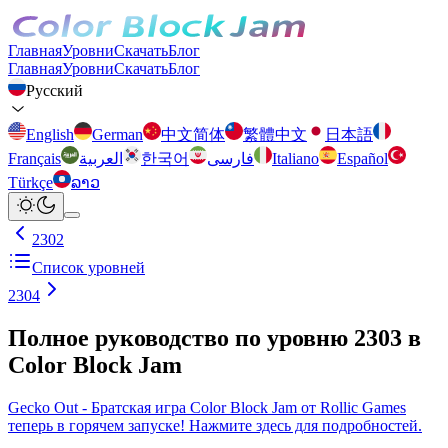
Главная
Уровни
Скачать
Блог
Главная
Уровни
Скачать
Блог
Русский
English
German
中文简体
繁體中文
日本語
Français
العربية
한국어
فارسی
Italiano
Español
Türkçe
ລາວ
2302
Список уровней
2304
Полное руководство по уровню 2303 в
Color Block Jam
Gecko Out - Братская игра Color Block Jam от Rollic Games
теперь в горячем запуске! Нажмите здесь для подробностей.