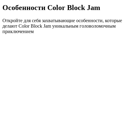
Особенности Color Block Jam
Откройте для себя захватывающие особенности, которые
делают Color Block Jam уникальным головоломочным
приключением
•
Простая механика скольжения для плавного геймплея
•
Постепенное увеличение сложности
•
Стратегическая глубина, которая растет с каждым
уровнем
•
Мгновенная обратная связь и удовлетворяющие
совпадения блоков