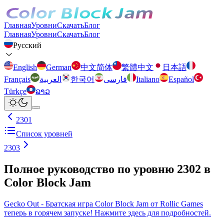
Главная
Уровни
Скачать
Блог
Главная
Уровни
Скачать
Блог
Русский
English
German
中文简体
繁體中文
日本語
Français
العربية
한국어
فارسی
Italiano
Español
Türkçe
ລາວ
2301
Список уровней
2303
Полное руководство по уровню 2302 в
Color Block Jam
Gecko Out - Братская игра Color Block Jam от Rollic Games
теперь в горячем запуске! Нажмите здесь для подробностей.