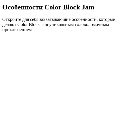
Особенности Color Block Jam
Откройте для себя захватывающие особенности, которые
делают Color Block Jam уникальным головоломочным
приключением
•
Простая механика скольжения для плавного геймплея
•
Постепенное увеличение сложности
•
Стратегическая глубина, которая растет с каждым
уровнем
•
Мгновенная обратная связь и удовлетворяющие
совпадения блоков