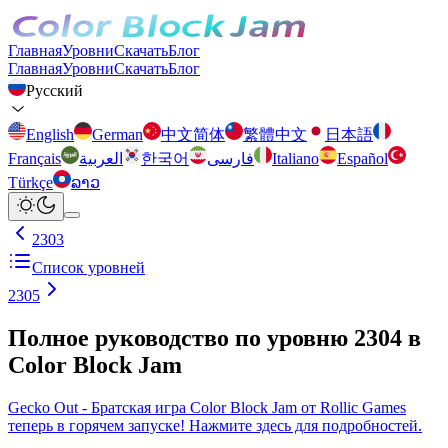
Главная
Уровни
Скачать
Блог
Главная
Уровни
Скачать
Блог
Русский
English
German
中文简体
繁體中文
日本語
Français
العربية
한국어
فارسی
Italiano
Español
Türkçe
ລາວ
2303
Список уровней
2305
Полное руководство по уровню 2304 в
Color Block Jam
Gecko Out - Братская игра Color Block Jam от Rollic Games
теперь в горячем запуске! Нажмите здесь для подробностей.