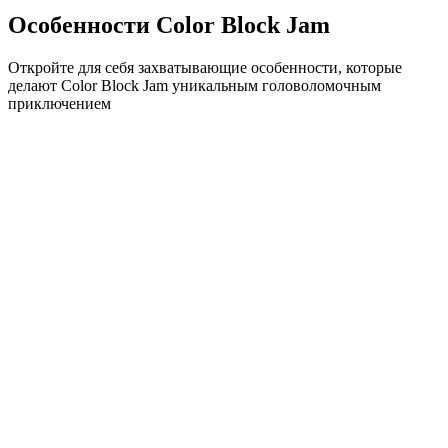
Особенности Color Block Jam
Откройте для себя захватывающие особенности, которые
делают Color Block Jam уникальным головоломочным
приключением
•
Простая механика скольжения для плавного геймплея
•
Постепенное увеличение сложности
•
Стратегическая глубина, которая растет с каждым
уровнем
•
Мгновенная обратная связь и удовлетворяющие
совпадения блоков