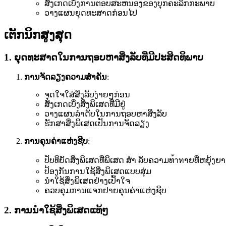
ສັງເກດເບິ່ງການຕອບສະຫນອງຂອງບຸກຄະລິກກະພາບ
ວາງແຜນຍຸດທະສາດກ່ອນໄປ
ເຕັກນິກສູງສຸດ
1. ຍຸດທະສາດໃນການຖອບຫາສິ່ງລັບທີ່ມີປະສິດທິພາບ
ການຈັດລຽງຄວາມສໍາຄັນ
:
ຈຸດໃຈໃສ່ສິ່ງລັບງ່າຍໆກ່ອນ
ສັງເກດເບິ່ງສິ່ງພິເສດທີ່ມີຢູ່
ວາງແຜນລໍາດັບໃນການຖອບຫາສິ່ງລັບ
ຮັກສາສິ່ງພິເສດເປັນການຈັດລຽງ
ການຄຸນຄ່າແຫ່ງຊີບ
:
ປັບທິບັດສິ່ງພິເສດທີ່ພິເສດ ສຳ ລັບຄວາມທ้าทາຍທີ່ຫຍຸ້ງຍ
ປ້ອງກັນການໃຊ້ສິ່ງພິເສດແບບສຸ່ມ
ນໍາໃຊ້ສິ່ງພິເສດຢ່າງເປົ້າໃຈ
ຄວບຄຸມການແຈກຢາຍຄຸນຄ່າແຫ່ງຊີບ
2. ການນໍາໃຊ້ສິ່ງພິເສດແທ້ໆ