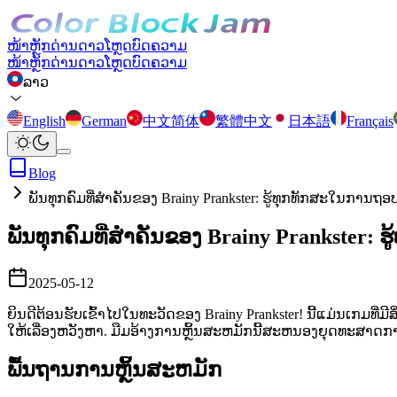
ໜ້າຫຼັກ
ດ່ານ
ດາວໂຫຼດ
ບົດຄວາມ
ໜ້າຫຼັກ
ດ່ານ
ດາວໂຫຼດ
ບົດຄວາມ
ລາວ
English
German
中文简体
繁體中文
日本語
Français
Blog
ພັນທຸກຄົມທີ່ສໍາຄັນຂອງ Brainy Prankster: ຮູ້ທຸກທັກສະໃນການ
ພັນທຸກຄົມທີ່ສໍາຄັນຂອງ Brainy Prankster
2025-05-12
ຍິນດີຕ້ອນຮັບເຂົ້າໄປໃນທະວັດຂອງ Brainy Prankster! ນີ້ແມ່ນເກມທີ່
ໃຫ້ເລື່ອງຫວັງຫາ. ມືມອ້າງການຫຼິ້ນສະຫມັກນີ້ສະຫນອງຍຸດທະສາດການຫຼ
ພື້ນຖານການຫຼິ້ນສະຫມັກ