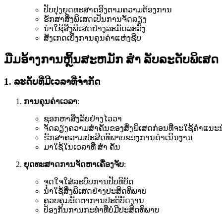
ປັບປຸງຍຸດທະສາດອີງຕາມຄວາມຕ້ອງການ
ຮັກສາສິ່ງພິເສດເປັນການຈັດລຽງ
ນໍາໃຊ້ສິ່ງພິເສດຢ່າງລະມັດລະວັງ
ສັງເກດເບິ່ງການຄຸນຄ່າແຫ່ງຊີບ
ມືມອ້າງການຫຼິ້ນສະຫມັກ ສຳ ລັບລະດັບພິເສດ
1. ລະດັບທີ່ມີເວລາທີ່ຈຳກັດ
ການຄຸນຄ່າເວລາ
:
ຊອກຫາສິ່ງລັບຢ່າງໄວວາ
ຈັດລຽງຄວາມສໍາຄັນຂອງສິ່ງພິເສດກ່ອນທີ່ຈະໃຊ້ຄໍາແນະນ
ຮັກສາຄວາມປະສິດທິພາບຂອງການດໍາເນີນງານ
ມາໃຊ້ໃນເວລາທີ່ ສຳ ຄັນ
ຍຸດທະສາດການຈັດຫາເຄື່ອງຈັບ
:
ຈຸດໃຈໃສ່ລະບົບການປັບທິບັດ
ນໍາໃຊ້ສິ່ງພິເສດຢ່າງປະສິດທິພາບ
ຄວບຄຸມອັດຕາການປະຕິບັດງານ
ປ້ອງກັນການກະທໍາທີ່ບໍ່ມີປະສິດທິພາບ