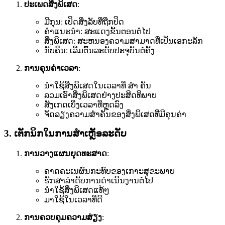
ປະເພດສິ່ງພິເສດ
:
ມີກຸນ: ເປິດສິ່ງລັບທີ່ຖືກປິດ
ຄໍາແນະນໍາ: ສະແດງຂັ້ນຕອນຕໍ່ໄປ
ສິ່ງພິເສດ: ສະຫນອງຄວາມສາມາດທີ່ເປັນເອກະລັກ
ກັບຄືນ: ເລີ່ມຕົ້ນລະດັບປະຈຸບັນຕໍ່ຄັ້ງ
ການຄຸນຄ່າເວລາ
:
ນໍາໃຊ້ສິ່ງພິເສດໃນເວລາທີ່ ສຳ ຄັນ
ລວມເອົາສິ່ງພິເສດຢ່າງປະສິດທິພາບ
ສັງເກດເບິ່ງເວລາທີ່ຫຼຸດລົງ
ຈັດລຽງຄວາມສໍາຄັນຂອງສິ່ງພິເສດທີ່ມີຄຸນຄ່າ
3. ເຕັກນິກໃນການສໍາເຫຼັອລະດັບ
ການວາງແຜນຍຸດທະສາດ
:
ຄາດຄະເນຜົນກະທົບຂອງເກາະສຸຂະພາບ
ຮັກສາລໍາດັບການດໍາເນີນງານຕໍ່ໄປ
ນໍາໃຊ້ສິ່ງພິເສດແທ້ໆ
ມາໃຊ້ໃນເວລາທີ່ດີ
ການຄວບຄຸມຄວາມສ່ຽງ
: