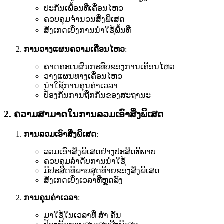
ປະກັນເພื้ອນທີ່ເຄື່ອນໄຫວ
ຄວບຄຸມຈໍານວນສິ່ງພິເສດ
ສັງເກດເບິ່ງການນໍາໃຊ້ພื้ນທີ່
ການວາງແຜນຄວາມເຄື່ອນໄຫວ
:
ຄາດຄະເນຜົນກະທົບຂອງການເຄື່ອນໄຫວ
ວາງແຜນທາງເຄື່ອນໄຫວ
ນຳໃຊ້ການຄຸນຄ່າເວລາ
ປ້ອງກັນການຖືກກັນຂອງສະຖານະ
2. ຄວາມສາມາດໃນການລວມເອົາສິ່ງພິເສດ
ການລວມເອົາສິ່ງພິເສດ
:
ລວມເອົາສິ່ງພິເສດຢ່າງປະສິດທິພາບ
ຄວບຄຸມລໍາດັບການນໍາໃຊ້
ມີປະສິດທິພາບສຸດທ້າຍຂອງສິ່ງພິເສດ
ສັງເກດເບິ່ງເວລາທີ່ຫຼຸດລົງ
ການຄຸນຄ່າເວລາ
:
ມາໃຊ້ໃນເວລາທີ່ ສຳ ຄັນ