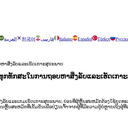
العربية
한국어
فارسی
Italiano
Español
Türkçe
Русск
ຖອບຫາສິ່ງລັບແລະເຮັດເກາະສຸຂະພາບ
: ຮູ້ທຸກທັກສະໃນການຖອບຫາສິ່ງລັບແລະເຮັດເກາ
ມີສິ່ງລັບແລະເກມເຮັດເກາະສຸຂະພາບ, ບ່ອນທີ່ຜູ້ຫຼິ້ນສະຫມັກຕ້ອງໃຊ້ຍຸດ
ິ້ນສະຫມັກທີ່ເຂັ້ມຂັນເພື່ອປ່ຽນເຈົ້າຈາກຜູ້ທີ່ມີຄວາມຮູ້ບໍ່ຫຼາຍເຖິ