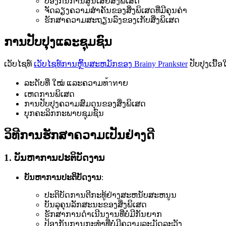
ປ້ອງກັນການສູນເສຍສິ່ງພິເສດ
ຈັດລຽງຄວາມສໍາຄັນຂອງສິ່ງພິເສດທີ່ມີຄຸນຄ່າ
ຮັກສາຄວາມສະຖຽນລົງຂອງເກັບສິ່ງພິເສດ
ການປັບປຸງແລະຊຸມຊົນ
ເວັບໄຊທ໌
ເວັບໄຊທ໌ການຫຼິ້ນສະຫມັກຂອງ Brainy Prankster
ປັບປຸງເນື້
ລະດັບທີ່ ໃໝ່ ແລະຄວາມທ้าทາຍ
ເຫດການພິເສດ
ການປັບປຸງຄວາມສົມດຸນຂອງສິ່ງພິເສດ
ບຸກຄະລິກກະພາບຊຸມຊົນ
ວິທີການຮັກສາຄວາມເປັນຢ່າງດີ
1. ບັນຫາການປະຕິບັດງານ
ບັນຫາການປະຕິບັດງານ
:
ປະຕິບັດການຕີກະທູ້ຢ່າງສະຫນັບສະຫນູນ
ບັນລຸຄຸນລັກສະນະຂອງສິ່ງພິເສດ
ຮັກສາການດໍາເນີນງານທີ່ບໍ່ມີກັນຍາກ
ປ້ອງກັນການກະທໍາທີ່ບໍ່ມີຄວາມລະມັດລະວັງ