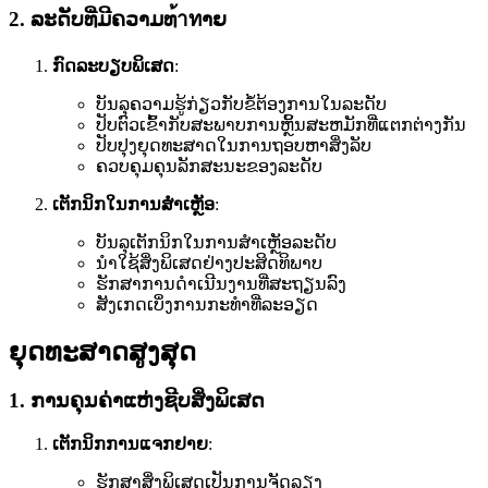
2. ລະດັບທີ່ມີຄວາມທ้าทາຍ
ກົດລະບຽບພິເສດ
:
ບັນລຸຄວາມຮູ້ກ່ຽວກັບຂໍ້ຕ້ອງການໃນລະດັບ
ປັບຕົວເຂົ້າກັບສະພາບການຫຼິ້ນສະຫມັກທີ່ແຕກຕ່າງກັນ
ປັບປຸງຍຸດທະສາດໃນການຖອບຫາສິ່ງລັບ
ຄວບຄຸມຄຸນລັກສະນະຂອງລະດັບ
ເຕັກນິກໃນການສໍາເຫຼັອ
:
ບັນລຸເຕັກນິກໃນການສໍາເຫຼັອລະດັບ
ນໍາໃຊ້ສິ່ງພິເສດຢ່າງປະສິດທິພາບ
ຮັກສາການດໍາເນີນງານທີ່ສະຖຽນລົງ
ສັງເກດເບິ່ງການກະທໍາທີ່ລະອຽດ
ຍຸດທະສາດສູງສຸດ
1. ການຄຸນຄ່າແຫ່ງຊີບສິ່ງພິເສດ
ເຕັກນິກການແຈກຢາຍ
:
ຮັກສາສິ່ງພິເສດເປັນການຈັດລຽງ