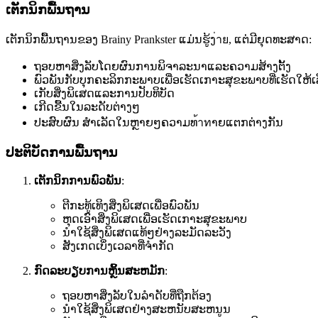
ເຕັກນິກພື້ນຖານ
ເຕັກນິກພື້ນຖານຂອງ Brainy Prankster ແມ່ນຮູ້ງ่าย, ແຕ່ມີຍຸດທະສາດ:
ຖອບຫາສິ່ງລັບໂດຍຜົນການພິຈາລະນາແລະຄວາມສ້າງຕັ້ງ
ພົວພັນກັບບຸກຄະລິກກະພາບເພື່ອເຮັດເກາະສຸຂະພາບທີ່ເຮັດໃຫ້ເ
ເກັບສິ່ງພິເສດແລະການປັບທິບັດ
ເກີດຂື້ນໃນລະດັບຕ່າງໆ
ປະສົບຜົນ ສຳເລັດໃນຫຼາຍໆຄວາມທ้าทາຍແຕກຕ່າງກັນ
ປະຕິບັດການພື້ນຖານ
ເຕັກນິກການພົວພັນ
:
ຕີກະທູ້ເທິງສິ່ງພິເສດເພື່ອພົວພັນ
ຫຸດເອົາສິ່ງພິເສດເພື່ອເຮັດເກາະສຸຂະພາບ
ນໍາໃຊ້ສິ່ງພິເສດແທ້ໆຢ່າງລະມັດລະວັງ
ສັງເກດເບິ່ງເວລາທີ່ຈຳກັດ
ກົດລະບຽບການຫຼິ້ນສະຫມັກ
:
ຖອບຫາສິ່ງລັບໃນລໍາດັບທີ່ຖືກຕ້ອງ
ນໍາໃຊ້ສິ່ງພິເສດຢ່າງສະຫນັບສະຫນູນ