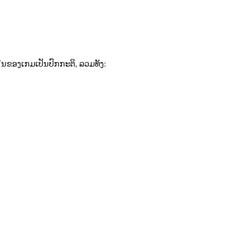
ອໃນຂອງເກມເປັນປົກກະຕິ, ລວມທັງ: