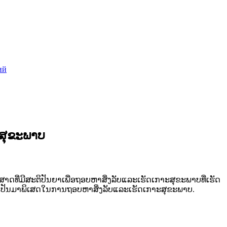
ий
ະສຸຂະພາບ
ທະສາດທີ່ມີສະຕິປັນຍາເພື່ອຖອບຫາສິ່ງລັບແລະເຮັດເກາະສຸຂະພາບທີ່ເຮັດ
ງຜູ້ທີ່ເປັນມາພິເສດໃນການຖອບຫາສິ່ງລັບແລະເຮັດເກາະສຸຂະພາບ.