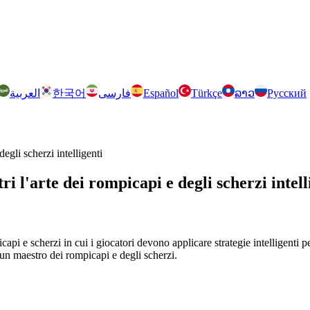
العربية
한국어
فارسی
Español
Türkçe
ລາວ
Русский
egli scherzi intelligenti
 l'arte dei rompicapi e degli scherzi intell
 e scherzi in cui i giocatori devono applicare strategie intelligenti pe
 un maestro dei rompicapi e degli scherzi.