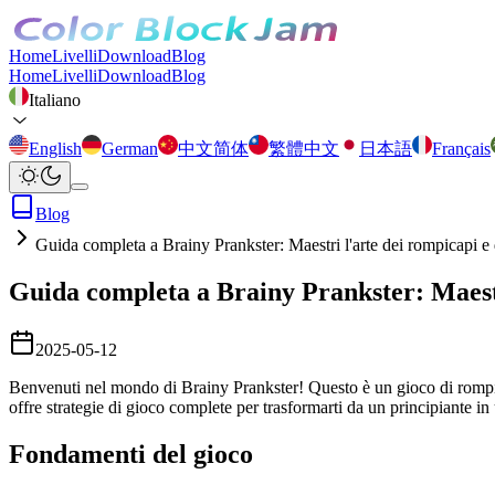
Home
Livelli
Download
Blog
Home
Livelli
Download
Blog
Italiano
English
German
中文简体
繁體中文
日本語
Français
Blog
Guida completa a Brainy Prankster: Maestri l'arte dei rompicapi e d
Guida completa a Brainy Prankster: Maestri
2025-05-12
Benvenuti nel mondo di Brainy Prankster! Questo è un gioco di rompicapi
offre strategie di gioco complete per trasformarti da un principiante in
Fondamenti del gioco