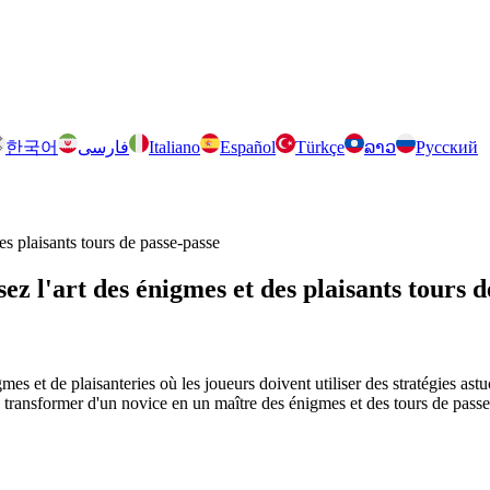
한국어
فارسی
Italiano
Español
Türkçe
ລາວ
Русский
es plaisants tours de passe-passe
z l'art des énigmes et des plaisants tours d
es et de plaisanteries où les joueurs doivent utiliser des stratégies ast
transformer d'un novice en un maître des énigmes et des tours de passe