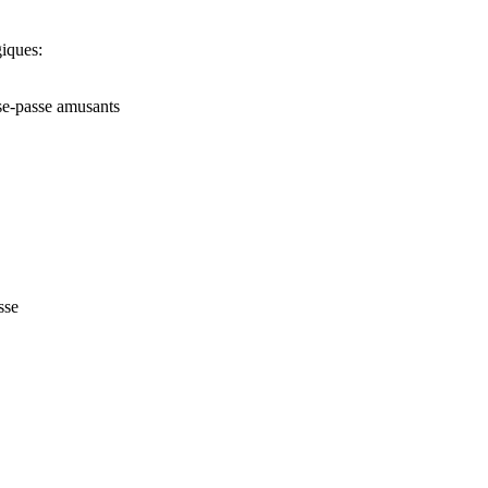
giques:
sse-passe amusants
sse