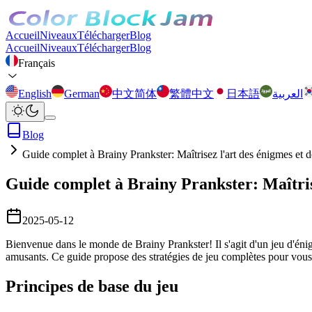
Accueil
Niveaux
Télécharger
Blog
Accueil
Niveaux
Télécharger
Blog
Français
English
German
中文简体
繁體中文
日本語
العربية
Blog
Guide complet à Brainy Prankster: Maîtrisez l'art des énigmes et d
Guide complet à Brainy Prankster: Maîtrise
2025-05-12
Bienvenue dans le monde de Brainy Prankster! Il s'agit d'un jeu d'énigm
amusants. Ce guide propose des stratégies de jeu complètes pour vous 
Principes de base du jeu