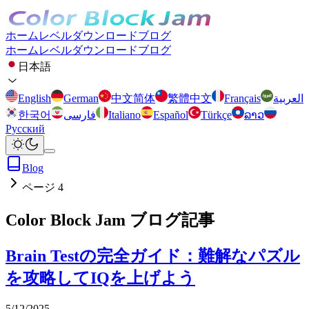
ホーム
レベル
ダウンロード
ブログ
ホーム
レベル
ダウンロード
ブログ
日本語
English
German
中文简体
繁體中文
Français
العربية
한국어
فارسی
Italiano
Español
Türkçe
ລາວ
Русский
Blog
ページ 4
Color Block Jam ブログ記事
Brain Testの完全ガイド：難解なパズル
を攻略してIQを上げよう
5/12/2025