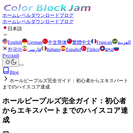
ホーム
レベル
ダウンロード
ブログ
ホーム
レベル
ダウンロード
ブログ
日本語
English
German
中文简体
繁體中文
Français
العربية
한국어
فارسی
Italiano
Español
Türkçe
ລາວ
Русский
Blog
ホールピープルズ完全ガイド：初心者からエキスパート
までのハイスコア達成
ホールピープルズ完全ガイド：初心者
からエキスパートまでのハイスコア達
成