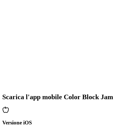
•
Design colorati dei blocchi
•
Animazioni fluide
•
Feedback visivo chiaro
•
Interfaccia utente raffinata
•
Complessità crescente
•
Introduzione di nuove meccaniche
•
Sfide basate sul tempo
•
Sistema di obiettivi
Scarica l'app mobile Color Block Jam
Versione iOS