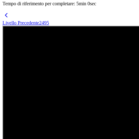
Tempo di riferimento per completare
:
5
min
0
sec
Livello Precedente
2495