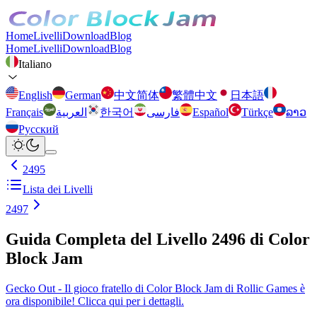
Home
Livelli
Download
Blog
Home
Livelli
Download
Blog
Italiano
English
German
中文简体
繁體中文
日本語
Français
العربية
한국어
فارسی
Español
Türkçe
ລາວ
Русский
2495
Lista dei Livelli
2497
Guida Completa del Livello 2496 di Color
Block Jam
Gecko Out - Il gioco fratello di Color Block Jam di Rollic Games è
ora disponibile! Clicca qui per i dettagli.