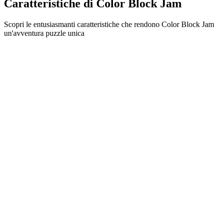
Caratteristiche di Color Block Jam
Scopri le entusiasmanti caratteristiche che rendono Color Block Jam
un'avventura puzzle unica
•
Meccaniche di scorrimento semplici per un gameplay fluido
•
Curva di difficoltà progressiva
•
Profondità strategica che cresce con ogni livello
•
Feedback istantaneo e combinazioni di blocchi soddisfacenti
•
Sistema di porte con abbinamento colori
•
Posizionamento strategico dei blocchi
•
Percorsi multipli per la soluzione
•
Sfide creative con ostacoli