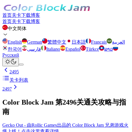
首页
关卡
下载
博客
首页
关卡
下载
博客
中文简体
English
German
繁體中文
日本語
Français
العربية
한국어
فارسی
Italiano
Español
Türkçe
ລາວ
Русский
2495
关卡列表
2497
Color Block Jam 第2496关通关攻略与指
南
Gecko Out - 由Rollic Games出品的 Color Block Jam 兄弟游戏火
爆上线！点击这里查看详情。