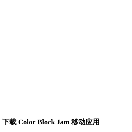
•
创意障碍挑战
•
多彩的方块设计
•
流畅的动画效果
•
清晰的视觉反馈
•
精致的用户界面
•
递增的复杂度
•
新机制的引入
•
基于时间的挑战
•
成就系统
下载 Color Block Jam 移动应用