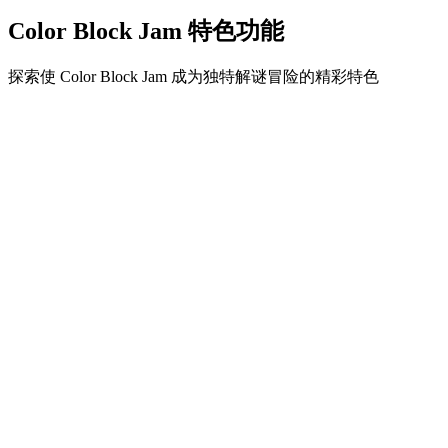
Color Block Jam 特色功能
探索使 Color Block Jam 成为独特解谜冒险的精彩特色
•
简单流畅的滑动机制
•
渐进的难度曲线
•
随关卡提升的策略深度
•
即时反馈和满意的方块匹配
•
颜色匹配门系统
•
策略性方块定位
•
多重解决方案