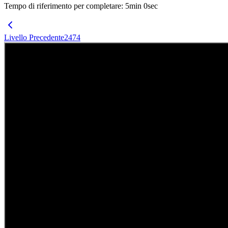
Tempo di riferimento per completare
:
5
min
0
sec
Livello Precedente
2474