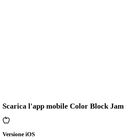
•
Design colorati dei blocchi
•
Animazioni fluide
•
Feedback visivo chiaro
•
Interfaccia utente raffinata
•
Complessità crescente
•
Introduzione di nuove meccaniche
•
Sfide basate sul tempo
•
Sistema di obiettivi
Scarica l'app mobile Color Block Jam
Versione iOS