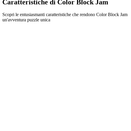
Caratteristiche di Color Block Jam
Scopri le entusiasmanti caratteristiche che rendono Color Block Jam
un'avventura puzzle unica
•
Meccaniche di scorrimento semplici per un gameplay fluido
•
Curva di difficoltà progressiva
•
Profondità strategica che cresce con ogni livello
•
Feedback istantaneo e combinazioni di blocchi soddisfacenti
•
Sistema di porte con abbinamento colori
•
Posizionamento strategico dei blocchi
•
Percorsi multipli per la soluzione
•
Sfide creative con ostacoli