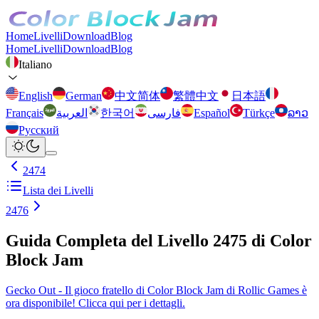
Home
Livelli
Download
Blog
Home
Livelli
Download
Blog
Italiano
English
German
中文简体
繁體中文
日本語
Français
العربية
한국어
فارسی
Español
Türkçe
ລາວ
Русский
2474
Lista dei Livelli
2476
Guida Completa del Livello 2475 di Color
Block Jam
Gecko Out - Il gioco fratello di Color Block Jam di Rollic Games è
ora disponibile! Clicca qui per i dettagli.