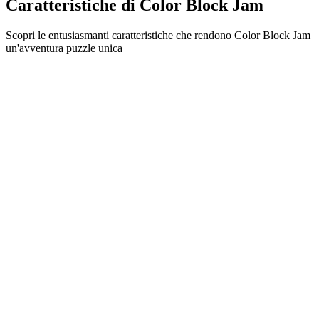
Caratteristiche di Color Block Jam
Scopri le entusiasmanti caratteristiche che rendono Color Block Jam
un'avventura puzzle unica
•
Meccaniche di scorrimento semplici per un gameplay fluido
•
Curva di difficoltà progressiva
•
Profondità strategica che cresce con ogni livello
•
Feedback istantaneo e combinazioni di blocchi soddisfacenti
•
Sistema di porte con abbinamento colori
•
Posizionamento strategico dei blocchi
•
Percorsi multipli per la soluzione
•
Sfide creative con ostacoli