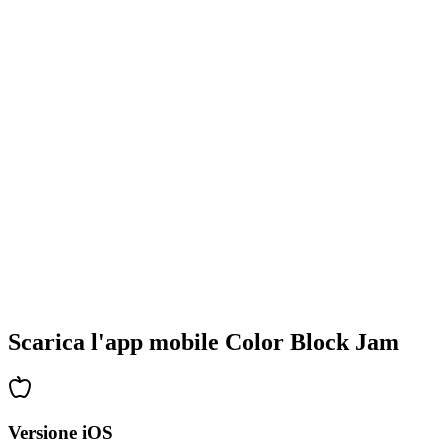
•
Design colorati dei blocchi
•
Animazioni fluide
•
Feedback visivo chiaro
•
Interfaccia utente raffinata
•
Complessità crescente
•
Introduzione di nuove meccaniche
•
Sfide basate sul tempo
•
Sistema di obiettivi
Scarica l'app mobile Color Block Jam
Versione iOS