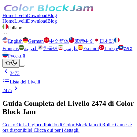
Home
Livelli
Download
Blog
Home
Livelli
Download
Blog
Italiano
English
German
中文简体
繁體中文
日本語
Français
العربية
한국어
فارسی
Español
Türkçe
ລາວ
Русский
2473
Lista dei Livelli
2475
Guida Completa del Livello 2474 di Color
Block Jam
Gecko Out - Il gioco fratello di Color Block Jam di Rollic Games è
ora disponibile! Clicca qui per i dettagli.