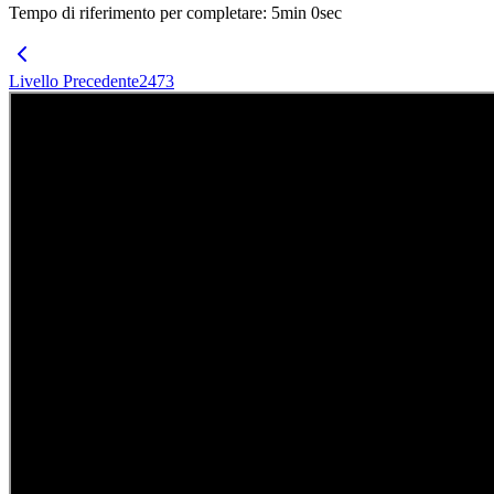
Tempo di riferimento per completare
:
5
min
0
sec
Livello Precedente
2473