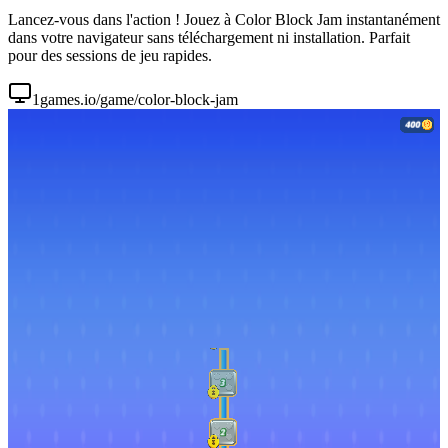
Lancez-vous dans l'action ! Jouez à Color Block Jam instantanément
dans votre navigateur sans téléchargement ni installation. Parfait
pour des sessions de jeu rapides.
1games.io/game/color-block-jam