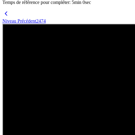
Temps de référence pour compléter
:
5
min
0
sec
Niveau Précédent
2474