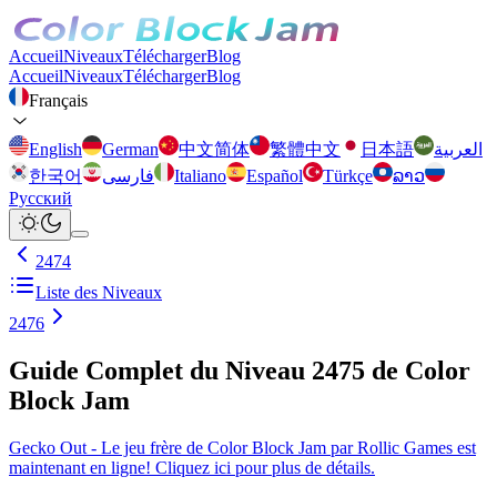
Accueil
Niveaux
Télécharger
Blog
Accueil
Niveaux
Télécharger
Blog
Français
English
German
中文简体
繁體中文
日本語
العربية
한국어
فارسی
Italiano
Español
Türkçe
ລາວ
Русский
2474
Liste des Niveaux
2476
Guide Complet du Niveau 2475 de Color
Block Jam
Gecko Out - Le jeu frère de Color Block Jam par Rollic Games est
maintenant en ligne! Cliquez ici pour plus de détails.