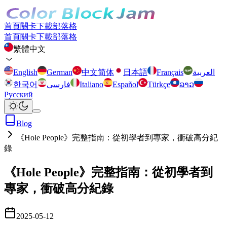
首頁
關卡
下載
部落格
首頁
關卡
下載
部落格
繁體中文
English
German
中文简体
日本語
Français
العربية
한국어
فارسی
Italiano
Español
Türkçe
ລາວ
Русский
Blog
《Hole People》完整指南：從初學者到專家，衝破高分紀
錄
《Hole People》完整指南：從初學者到
專家，衝破高分紀錄
2025-05-12