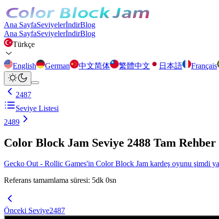
Ana Sayfa
Seviyeler
İndir
Blog
Ana Sayfa
Seviyeler
İndir
Blog
Türkçe
English
German
中文简体
繁體中文
日本語
Français
2487
Seviye Listesi
2489
Color Block Jam Seviye 2488 Tam Rehber
Gecko Out - Rollic Games'in Color Block Jam kardeş oyunu şimdi yayı
Referans tamamlama süresi
:
5
dk
0
sn
Önceki Seviye
2487