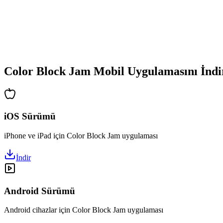
•
Artan karmaşıklık
•
Yeni mekanik tanıtımı
•
Zamana dayalı zorluklar
•
Başarı sistemi
Color Block Jam Mobil Uygulamasını İndi
iOS Sürümü
iPhone ve iPad için Color Block Jam uygulaması
İndir
Android Sürümü
Android cihazlar için Color Block Jam uygulaması