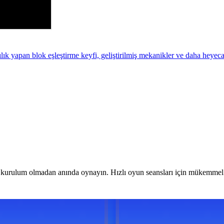
 yapan blok eşleştirme keyfi, geliştirilmiş mekanikler ve daha heyeca
 kurulum olmadan anında oynayın. Hızlı oyun seansları için mükemmel