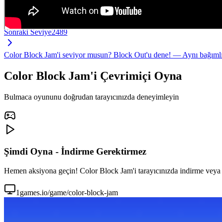
Sonraki Seviye
2489
Color Block Jam'i seviyor musun? Block Out'u dene! — Aynı bağımlılık
Color Block Jam'i Çevrimiçi Oyna
Bulmaca oyununu doğrudan tarayıcınızda deneyimleyin
Şimdi Oyna - İndirme Gerektirmez
Hemen aksiyona geçin! Color Block Jam'i tarayıcınızda indirme veya
1games.io/game/color-block-jam