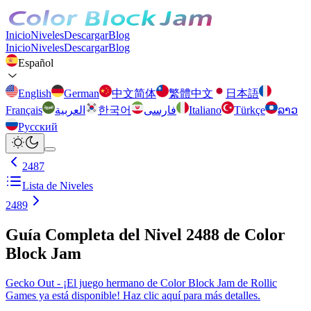
Inicio
Niveles
Descargar
Blog
Inicio
Niveles
Descargar
Blog
Español
English
German
中文简体
繁體中文
日本語
Français
العربية
한국어
فارسی
Italiano
Türkçe
ລາວ
Русский
2487
Lista de Niveles
2489
Guía Completa del Nivel 2488 de Color
Block Jam
Gecko Out - ¡El juego hermano de Color Block Jam de Rollic
Games ya está disponible! Haz clic aquí para más detalles.