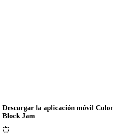
•
Diseños coloridos de bloques
•
Animaciones suaves
•
Retroalimentación visual clara
•
Interfaz de usuario pulida
•
Complejidad creciente
•
Introducción de nuevas mecánicas
•
Desafíos basados en tiempo
•
Sistema de logros
Descargar la aplicación móvil Color
Block Jam