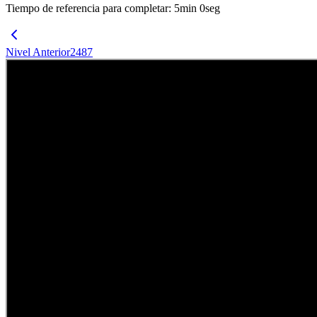
Tiempo de referencia para completar
:
5
min
0
seg
Nivel Anterior
2487