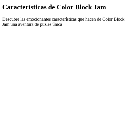
Características de Color Block Jam
Descubre las emocionantes características que hacen de Color Block
Jam una aventura de puzles única
•
Mecánica de deslizamiento simple para un juego fluido
•
Curva de dificultad progresiva
•
Profundidad estratégica que crece con cada nivel
•
Retroalimentación instantánea y coincidencias satisfactorias
•
Sistema de puertas de combinación de colores
•
Posicionamiento estratégico de bloques
•
Múltiples caminos de solución
•
Desafíos creativos con obstáculos