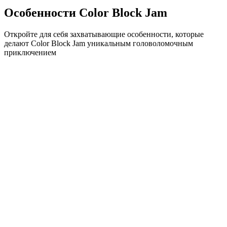
Особенности Color Block Jam
Откройте для себя захватывающие особенности, которые
делают Color Block Jam уникальным головоломочным
приключением
•
Простая механика скольжения для плавного геймплея
•
Постепенное увеличение сложности
•
Стратегическая глубина, которая растет с каждым
уровнем
•
Мгновенная обратная связь и удовлетворяющие
совпадения блоков