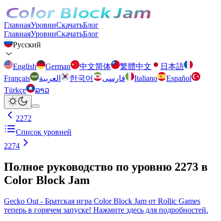
Главная
Уровни
Скачать
Блог
Главная
Уровни
Скачать
Блог
Русский
English
German
中文简体
繁體中文
日本語
Français
العربية
한국어
فارسی
Italiano
Español
Türkçe
ລາວ
2272
Список уровней
2274
Полное руководство по уровню 2273 в
Color Block Jam
Gecko Out - Братская игра Color Block Jam от Rollic Games
теперь в горячем запуске! Нажмите здесь для подробностей.