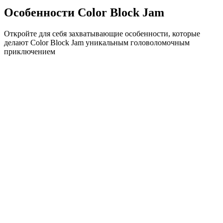
Особенности Color Block Jam
Откройте для себя захватывающие особенности, которые
делают Color Block Jam уникальным головоломочным
приключением
•
Простая механика скольжения для плавного геймплея
•
Постепенное увеличение сложности
•
Стратегическая глубина, которая растет с каждым
уровнем
•
Мгновенная обратная связь и удовлетворяющие
совпадения блоков