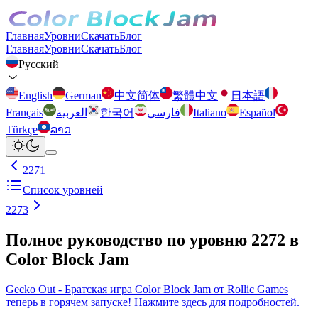
Главная
Уровни
Скачать
Блог
Главная
Уровни
Скачать
Блог
Русский
English
German
中文简体
繁體中文
日本語
Français
العربية
한국어
فارسی
Italiano
Español
Türkçe
ລາວ
2271
Список уровней
2273
Полное руководство по уровню 2272 в
Color Block Jam
Gecko Out - Братская игра Color Block Jam от Rollic Games
теперь в горячем запуске! Нажмите здесь для подробностей.