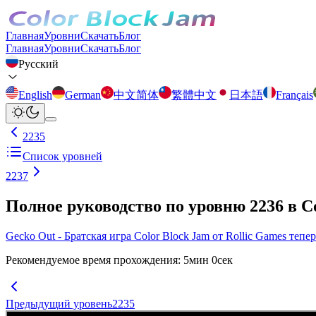
Главная
Уровни
Скачать
Блог
Главная
Уровни
Скачать
Блог
Русский
English
German
中文简体
繁體中文
日本語
Français
2235
Список уровней
2237
Полное руководство по уровню 2236 в C
Gecko Out - Братская игра Color Block Jam от Rollic Games тепе
Рекомендуемое время прохождения
:
5
мин
0
сек
Предыдущий уровень
2235