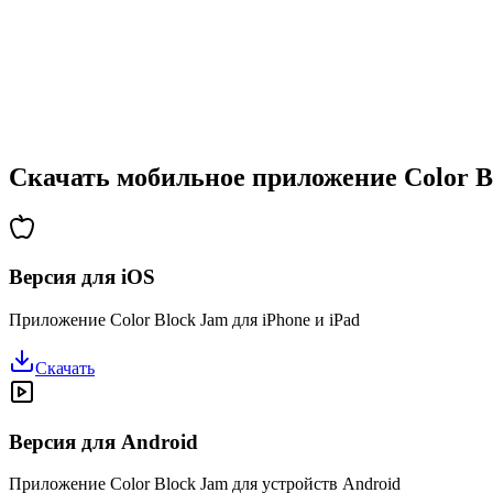
•
Возрастающая сложность
•
Введение новых механик
•
Испытания на время
•
Система достижений
Скачать мобильное приложение Color B
Версия для iOS
Приложение Color Block Jam для iPhone и iPad
Скачать
Версия для Android
Приложение Color Block Jam для устройств Android