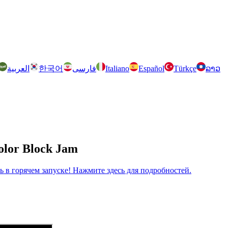
العربية
한국어
فارسی
Italiano
Español
Türkçe
ລາວ
olor Block Jam
рь в горячем запуске! Нажмите здесь для подробностей.