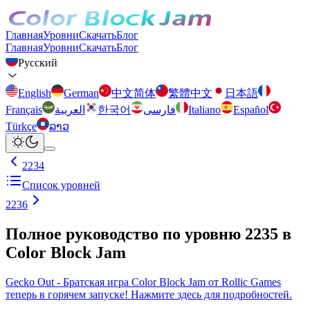
Главная
Уровни
Скачать
Блог
Главная
Уровни
Скачать
Блог
Русский
English
German
中文简体
繁體中文
日本語
Français
العربية
한국어
فارسی
Italiano
Español
Türkçe
ລາວ
2234
Список уровней
2236
Полное руководство по уровню 2235 в
Color Block Jam
Gecko Out - Братская игра Color Block Jam от Rollic Games
теперь в горячем запуске! Нажмите здесь для подробностей.