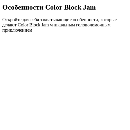
Особенности Color Block Jam
Откройте для себя захватывающие особенности, которые
делают Color Block Jam уникальным головоломочным
приключением
•
Простая механика скольжения для плавного геймплея
•
Постепенное увеличение сложности
•
Стратегическая глубина, которая растет с каждым
уровнем
•
Мгновенная обратная связь и удовлетворяющие
совпадения блоков