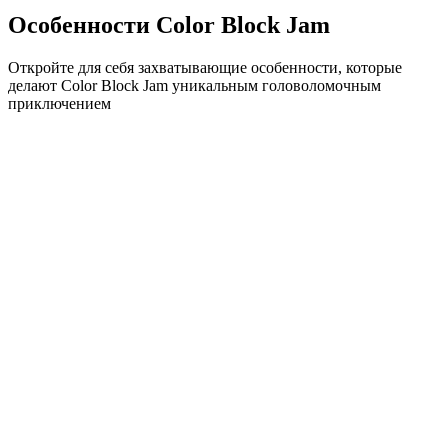
Особенности Color Block Jam
Откройте для себя захватывающие особенности, которые
делают Color Block Jam уникальным головоломочным
приключением
•
Простая механика скольжения для плавного геймплея
•
Постепенное увеличение сложности
•
Стратегическая глубина, которая растет с каждым
уровнем
•
Мгновенная обратная связь и удовлетворяющие
совпадения блоков