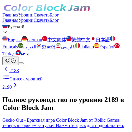
Главная
Уровни
Скачать
Блог
Главная
Уровни
Скачать
Блог
Русский
English
German
中文简体
繁體中文
日本語
Français
العربية
한국어
فارسی
Italiano
Español
Türkçe
ລາວ
2188
Список уровней
2190
Полное руководство по уровню 2189 в
Color Block Jam
Gecko Out - Братская игра Color Block Jam от Rollic Games
теперь в горячем запуске! Нажмите здесь для подробностей.