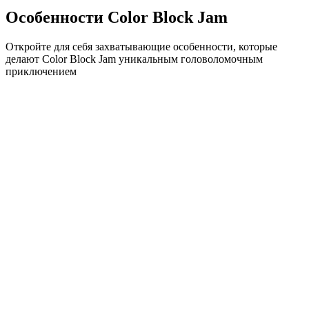
Особенности Color Block Jam
Откройте для себя захватывающие особенности, которые
делают Color Block Jam уникальным головоломочным
приключением
•
Простая механика скольжения для плавного геймплея
•
Постепенное увеличение сложности
•
Стратегическая глубина, которая растет с каждым
уровнем
•
Мгновенная обратная связь и удовлетворяющие
совпадения блоков