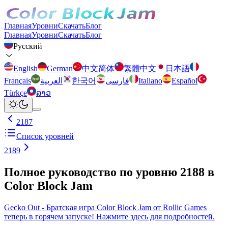
Главная
Уровни
Скачать
Блог
Главная
Уровни
Скачать
Блог
Русский
English
German
中文简体
繁體中文
日本語
Français
العربية
한국어
فارسی
Italiano
Español
Türkçe
ລາວ
2187
Список уровней
2189
Полное руководство по уровню 2188 в
Color Block Jam
Gecko Out - Братская игра Color Block Jam от Rollic Games
теперь в горячем запуске! Нажмите здесь для подробностей.