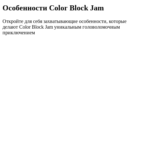
Особенности Color Block Jam
Откройте для себя захватывающие особенности, которые
делают Color Block Jam уникальным головоломочным
приключением
•
Простая механика скольжения для плавного геймплея
•
Постепенное увеличение сложности
•
Стратегическая глубина, которая растет с каждым
уровнем
•
Мгновенная обратная связь и удовлетворяющие
совпадения блоков