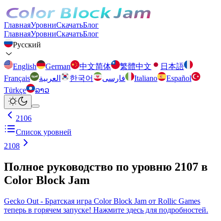
Главная
Уровни
Скачать
Блог
Главная
Уровни
Скачать
Блог
Русский
English
German
中文简体
繁體中文
日本語
Français
العربية
한국어
فارسی
Italiano
Español
Türkçe
ລາວ
2106
Список уровней
2108
Полное руководство по уровню 2107 в
Color Block Jam
Gecko Out - Братская игра Color Block Jam от Rollic Games
теперь в горячем запуске! Нажмите здесь для подробностей.