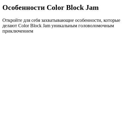
Особенности Color Block Jam
Откройте для себя захватывающие особенности, которые
делают Color Block Jam уникальным головоломочным
приключением
•
Простая механика скольжения для плавного геймплея
•
Постепенное увеличение сложности
•
Стратегическая глубина, которая растет с каждым
уровнем
•
Мгновенная обратная связь и удовлетворяющие
совпадения блоков