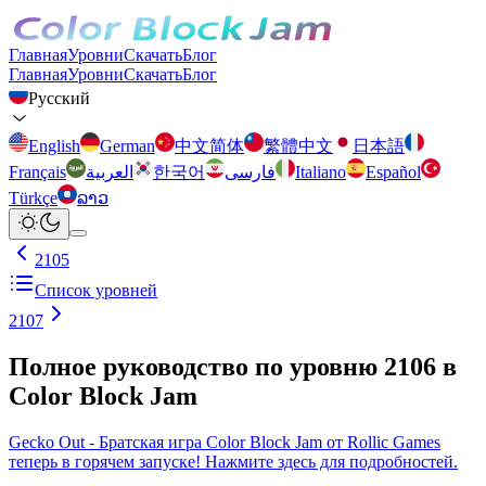
Главная
Уровни
Скачать
Блог
Главная
Уровни
Скачать
Блог
Русский
English
German
中文简体
繁體中文
日本語
Français
العربية
한국어
فارسی
Italiano
Español
Türkçe
ລາວ
2105
Список уровней
2107
Полное руководство по уровню 2106 в
Color Block Jam
Gecko Out - Братская игра Color Block Jam от Rollic Games
теперь в горячем запуске! Нажмите здесь для подробностей.