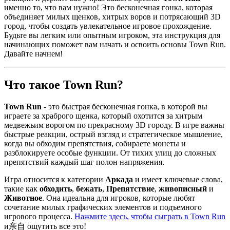
именно то, что вам нужно! Это бесконечная гонка, которая
объединяет милых щенков, хитрых воров и потрясающий 3D
город, чтобы создать увлекательное игровое прохождение.
Будьте вы легким или опытным игроком, эта инструкция для
начинающих поможет вам начать и освоить основы Town Run.
Давайте начнем!
Что такое Town Run?
Town Run
- это быстрая бесконечная гонка, в которой вы
играете за храброго щенка, который охотится за хитрым
медвежьим ворогом по прекрасному 3D городу. В игре важны
быстрые реакции, острый взгляд и стратегическое мышление,
когда вы обходим препятствия, собираете монеты и
разблокируете особые функции. От тихих улиц до сложных
препятствий каждый шаг полон напряжения.
Игра относится к категории
Аркада
и имеет ключевые слова,
такие как
обходить
,
бежать
,
Препятствие
,
живописный
и
Животное
. Она идеальна для игроков, которые любят
сочетание милых графических элементов и подъемного
игрового процесса.
Нажмите здесь, чтобы сыграть в Town Run
и亲自 ощутить все это!