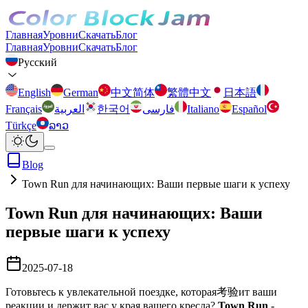
Главная
Уровни
Скачать
Блог
Главная
Уровни
Скачать
Блог
Русский
English
German
中文简体
繁體中文
日本語
Français
العربية
한국어
فارسی
Italiano
Español
Türkçe
ລາວ
Blog
Town Run для начинающих: Ваши первые шаги к успеху
Town Run для начинающих: Ваши
первые шаги к успеху
2025-07-18
Готовьтесь к увлекательной поездке, которая考验ит ваши
реакции и держит вас у края вашего кресла?
Town Run
-