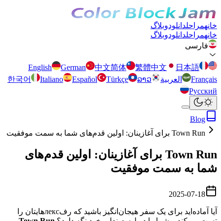
خانه
مراحل
دانلود
وبلاگ
خانه
مراحل
دانلود
وبلاگ
فارسی
English
German
中文简体
繁體中文
日本語
Français
العربية
ລາວ
Türkçe
Español
Italiano
한국어
Русский
Blog
Town Run برای آغازینان: اولین قدم‌های شما به سمت موفقیت
Town Run برای آغازینان: اولین قدم‌های
شما به سمت موفقیت
2025-07-18
آیا آماده‌اید برای یک سفر هیجان‌انگیز باشید که رفлекс‌هایتان را
تست می‌کند و شما را در لبه صندلی خود نگه دارد؟
Town Run