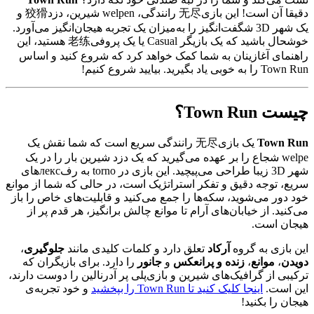
دقیقا آن است! این بازی无尽 رانندگی، welpen شیرین، دزد狡猾 و
یک شهر 3D شگفت‌انگیز را به‌میزان یک تجربه هیجان‌انگیز می‌آورد.
خوشحال باشید که یک بازیگر Casual یا یک پروفی老练 هستید، این
راهنمای آغازینان به شما کمک خواهد کرد که شروع کنید و اساس
Town Run را به خوبی یاد بگیرید. بیایید شروع کنیم!
چیست Town Run؟
Town Run
یک بازی无尽 رانندگی سریع است که شما نقش یک
welpe شجاع را بر عهده می‌گیرید که یک دزد شیرین بار را در یک
شهر 3D زیبا طراحی می‌پیچید. این بازی در torno به رفлекс‌های
سریع، توجه دقیق و تفکر استراتژیک است، در حالی که شما از موانع
خود دور می‌شوید، سکه‌ها را جمع می‌کنید و قابلیت‌های خاص را باز
می‌کنید. از خیابان‌های آرام تا موانع چالش برانگیز، هر قدم پر از
هیجان است.
این بازی به گروه
آرکاد
تعلق دارد و کلمات کلیدی مانند
جلوگیری
،
دویدن
،
موانع
،
زنده و پرانعکس
و
جانور
را دارد. برای بازیگران که
ترکیبی از گرافیک‌های شیرین و بازی‌پلی پر آدرنالین را دوست دارند،
این است.
اینجا کلیک کنید تا Town Run را بپخشید
و خود تجربه‌ی
هیجان را بکنید!