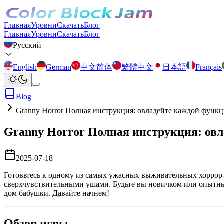
Главная
Уровни
Скачать
Блог
Главная
Уровни
Скачать
Блог
Русский
English
German
中文简体
繁體中文
日本語
Français
Blog
Granny Horror Полная инструкция: овладейте каждой функц
Granny Horror Полная инструкция: овл
2025-07-18
Готовьтесь к одному из самых ужасных выживательных хоррор
сверхчувствительными ушами. Будьте вы новичком или опытны
дом бабушки. Давайте начнем!
Обзор игры