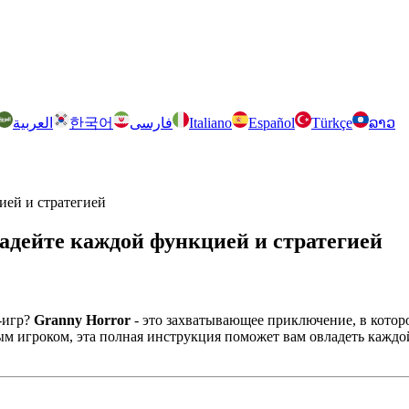
العربية
한국어
فارسی
Italiano
Español
Türkçe
ລາວ
ией и стратегией
адейте каждой функцией и стратегией
-игр?
Granny Horror
- это захватывающее приключение, в котор
м игроком, эта полная инструкция поможет вам овладеть каждо