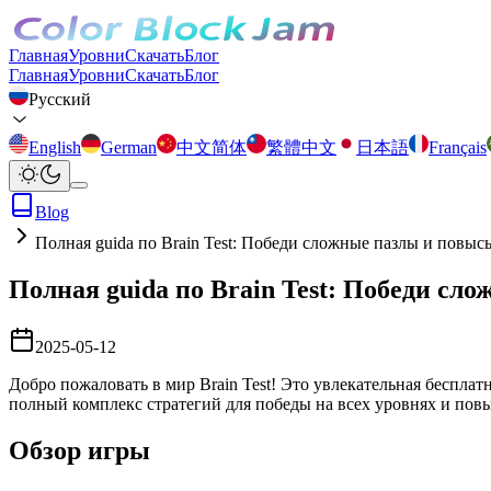
Главная
Уровни
Скачать
Блог
Главная
Уровни
Скачать
Блог
Русский
English
German
中文简体
繁體中文
日本語
Français
Blog
Полная guida по Brain Test: Победи сложные пазлы и повысь
Полная guida по Brain Test: Победи сл
2025-05-12
Добро пожаловать в мир Brain Test! Это увлекательная бесплат
полный комплекс стратегий для победы на всех уровнях и пов
Обзор игры