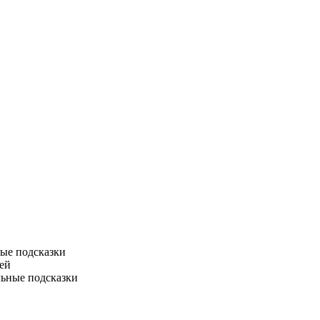
ные подсказки
ей
льные подсказки