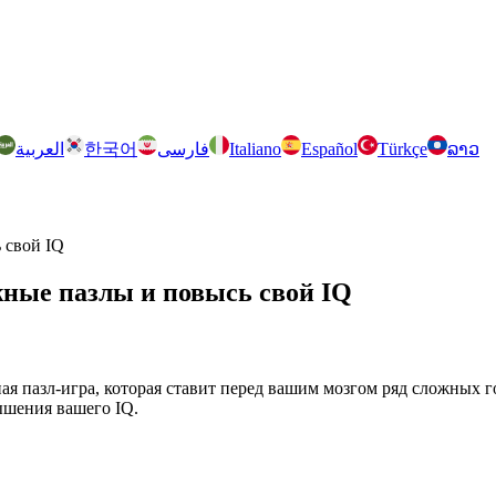
العربية
한국어
فارسی
Italiano
Español
Türkçe
ລາວ
 свой IQ
ожные пазлы и повысь свой IQ
ная пазл-игра, которая ставит перед вашим мозгом ряд сложных 
ышения вашего IQ.