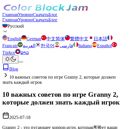
Главная
Уровни
Скачать
Блог
Главная
Уровни
Скачать
Блог
Русский
English
German
中文简体
繁體中文
日本語
Français
العربية
한국어
فارسی
Italiano
Español
Türkçe
ລາວ
Blog
10 важных советов по игре Granny 2, которые должен
знать каждый игрок
10 важных советов по игре Granny 2,
которые должен знать каждый игрок
2025-07-18
Granny 2 - это пугающее хоррор-игру, которая考验ет ваши