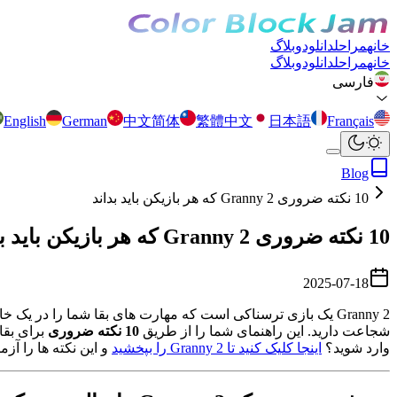
خانه
مراحل
دانلود
وبلاگ
خانه
مراحل
دانلود
وبلاگ
فارسی
English
German
中文简体
繁體中文
日本語
Français
Blog
10 نکته ضروری Granny 2 که هر بازیکن باید بداند
10 نکته ضروری Granny 2 که هر بازیکن باید بداند
2025-07-18
شجاعت دارید. این راهنمای شما را از طریق
10 نکته ضروری
برای بقا 
وارد شوید؟
اینجا کلیک کنید تا Granny 2 را بپخشید
و این نکته ها را آزم