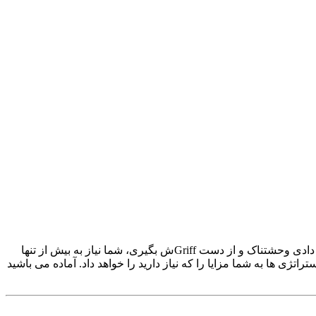
Granny 2 یک بازی ترسناکی است که مهارت های بقا شما را در یک خانه وحشی پر از تله و رازها آزمایش می کند. اگر آماده هستید مواجهه با دادی وحشتناک و از دست Griffش بگیری، شما نیاز به بیش از تنها
تراتژی ها به شما مزایا را که نیاز دارید را خواهد داد. آماده می باشید