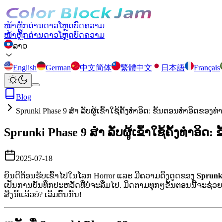
ໜ້າຫຼັກ
ດ່ານ
ດາວໂຫຼດ
ບົດຄວາມ
ໜ້າຫຼັກ
ດ່ານ
ດາວໂຫຼດ
ບົດຄວາມ
ລາວ
English
German
中文简体
繁體中文
日本語
Français
Blog
Sprunki Phase 9 ສຳ ລັບຜູ້ເຂົ້າໃຊ້ຄັ້ງທໍາອິດ: ຂັ້ນຕອນທໍາອິດຂອ
Sprunki Phase 9 ສຳ ລັບຜູ້ເຂົ້າໃຊ້ຄັ້ງທໍາອ
2025-07-18
ຍິນດີຕ້ອນຮັບເຂົ້າໄປໃນໂລກ Horror ແລະ ມີຄວາມດຶງດູດຂອງ
Sprunk
ເປັນການບັນທຶກປະຫວັດທີ່ບໍ່ຈະລືມໄປ. ມິດຕາມທຸກໆຂັ້ນຕອນນີ້ຈະຊ່ວຍທ່
ສິ່ງນີ້ແລ້ວບໍ? ເລີ່ມຕົ້ນກັນ!