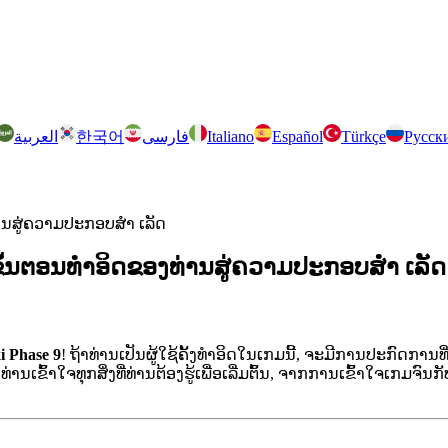
العربية
한국어
فارسی
Italiano
Español
Türkçe
Русск
ງທ່ານສູ່ຄວາມປະກອບສຳ ເລັດ
ິດ: ຂັ້ນຕອນທໍາອິດຂອງທ່ານສູ່ຄວາມປະກອບສຳ ເລັດ
i Phase 9
! ຖ້າທ່ານເປັນຜູ້ໃຊ້ຄັ້ງທໍາອິດໃນເກມນີ້, ຈະມີການປະກົດການທີ
ານເຂົ້າໃຈທຸກສິ່ງທີ່ທ່ານຕ້ອງຮູ້ເພື່ອເລີ່ມຕົ້ນ, ຈາກການເຂົ້າໃຈເກມຈ