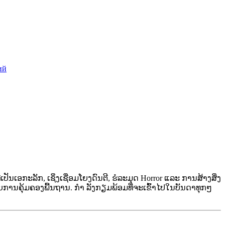
ий
່ເປັນເອກະລັກ, ເຊິ່ງເຊື່ອມໂຍງດົນຕີ, ຮໍລະມຸດ Horror ແລະ ການສ້າງສິ່ງ
ົນກັບການຄຸ້ມຄອງພື້ນຖານ. ກຳ ລັງກຽມພ້ອມທີ່ຈະເຂົ້າໄປໃນບັນດາທຸກໆ