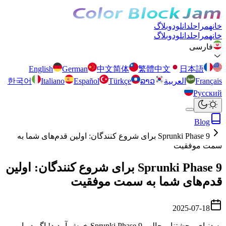
خانه
مراحل
دانلود
وبلاگ
خانه
مراحل
دانلود
وبلاگ
فارسی
English
German
中文简体
繁體中文
日本語
Français
العربية
ລາວ
Türkçe
Español
Italiano
한국어
Русский
Blog
Sprunki Phase 9 برای شروع کنندگان: اولین قدم‌های شما به
سمت موفقیت
Sprunki Phase 9 برای شروع کنندگان: اولین
قدم‌های شما به سمت موفقیت
2025-07-18
به دنیای وحشتنا و جالب Sprunki Phase 9 خوش آمدید! اگر در این