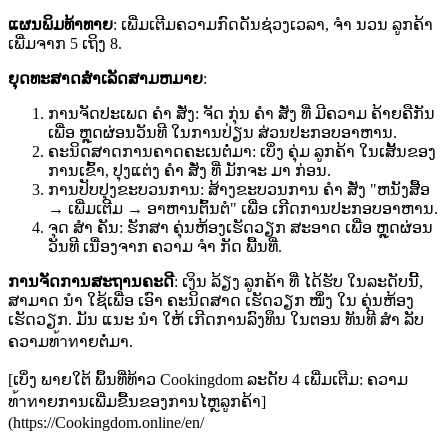
ແຜນພິມທ້າທາຍ
: ເພີ່ມເຕີມຄວາມກົດດັນຊ່ວງເວລາ, ຈຳ ນວນ ລູກຄ້າ
ເພີ່ມຈາກ 5 ເຖິງ 8.
ຍຸດທະສາດສໍາເລັດສາມຫມາຍ
:
ການຈັດປະເພດ ຄຳ ສັ່ງ: ຈັດ ກຸ່ນ ຄຳ ສັ່ງ ທີ່ ມີຄວາມ ຄ້າຍຄືກັນ
ເພື່ອ ຫຼຸດຜ່ອນວັນທີ ໃນການປ່ຽນ ສ່ວນປະກອບອາຫານ.
ຄະນິດສາດການຄາດຄະເນຕໍ່ມາ: ເບິ່ງ ຄຸ່ມ ລູກຄ້າ ໃນເສັ້ນຂອງ
ການເຂົ້າ, ປຸງແຕ່ງ ຄຳ ສັ່ງ ທີ່ ມັກຈະ ມາ ກ່ອນ.
ການປັບປຸງຂະບວນການ: ສ້າງຂະບວນການ ຄຳ ສັ່ງ "ຫນັງສື້ອ
→ ເພີ່ມເຕີມ → ອາຫານຕົ້ນຕໍ" ເພື່ອ ເກີດການປະກອບອາຫານ.
ຈຸດ ສຳ ຄັນ: ຮັກສາ ຄຸ່ນຫ້ອງເຮັດວຽກ ສະອາດ ເພື່ອ ຫຼຸດຜ່ອນ
ວັນທີ ເນື່ອງຈາກ ຄວາມ ຈຳ ກັດ ພື້ນທີ່.
ການຈັດການສະຖານຄະດີ
: ເງິນ ລ້ຽງ ລູກຄ້າ ທີ່ ໄດ້ຮັບ ໃນລະດັບນີ້,
ສາມາດ ນຳ ໃຊ້ເພື່ອ ເອົາ ຄະນິດສາດ ເຮັດວຽກ ໜຶ່ງ ໃນ ຄຸ່ນຫ້ອງ
ເຮັດວຽກ. ມັນ ແນະ ນຳ ໃຫ້ ເກີດການລົງທຶນ ໃນຕອນ ທັນທີ ສຳ ລັບ
ຄວາມທ้าทາຍຕໍ່ມາ.
[ເບິ່ງ ພາຍໃຕ້ ພຶ້ນທີ່ທ້າວ Cookingdom ລະດັບ 4 ເພີ່ມເຕີມ: ຄວາມ
ທ้าทາຍການເພີ່ມຂື້ນຂອງການໄຫຼລູກຄ້າ]
(https://Cookingdom.online/en/