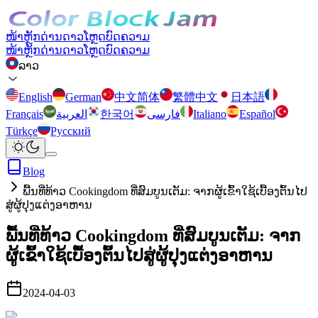
ໜ້າຫຼັກ
ດ່ານ
ດາວໂຫຼດ
ບົດຄວາມ
ໜ້າຫຼັກ
ດ່ານ
ດາວໂຫຼດ
ບົດຄວາມ
ລາວ
English
German
中文简体
繁體中文
日本語
Français
العربية
한국어
فارسی
Italiano
Español
Türkçe
Русский
Blog
ພື້ນທີ່ທ້າວ Cookingdom ທີ່ສົມບູນເຕັມ: ຈາກຜູ້ເຂົ້າໃຊ້ເບື້ອງຕົ້ນໄປ
ສູ່ຜູ້ປຸງແຕ່ງອາຫານ
ພື້ນທີ່ທ້າວ Cookingdom ທີ່ສົມບູນເຕັມ: ຈາກ
ຜູ້ເຂົ້າໃຊ້ເບື້ອງຕົ້ນໄປສູ່ຜູ້ປຸງແຕ່ງອາຫານ
2024-04-03