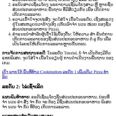
ຄະນິດສາດເຊື່ອມໂຍງ: ພະຍາຍາມເຊື່ອມໂຍງສາມ ຫຼື ຫຼາຍຊິ້ນ
ສ່ວນປະກອບອາຫານ ພື້ນຖານ ທີ່ມີສີດຽວກັນ ເພື່ອ ເກີດການ
ເກີດການລະລາຍ.
ຄວາມເຂົ້າໃຈຈຸດປະສົງ: ຈຸດໃສ່ໃຈ ເນື້ອໃນລະດັບ, ເຊິ່ງສະແດງ
ຢູ່ໃນສະຫມຸດຂວາຂ້າງເທິງ (ເກັບເອົາຈຳ ນວນ ໜ່ວຍ ຂອງຊິ້ນ
ສ່ວນປະກອບອາຫານ Pizza).
ຄໍາແນະນໍາສໍາລັບຜູ້ເຂົ້າໃຊ້ເບື້ອງຕົ້ນ: ໃຫ້ຄວາມ ສຳ ຄັນຕໍ່ການ
ເກີດການລະລາຍຂອງຊິ້ນສ່ວນປະກອບອາຫານ ຕໍ່ ລຸ ກັນ ເພື່ອ
ເປັນໄລຍະໃຫ້ເກີດການລະລາຍຫຼາຍຂັ້ນຕອນ.
ການຈັດການສະຖານຄະດີ
: ໃນລະດັບ Tutorial, ບໍ່ ຈຳ ເປັນຕ້ອງມີຕົວ
ແທກພິເສດ. ຈຸດໃສ່ໃຈ ເນື້ອໃນຮຽນຮູ້ ການດຳເນີນງານພື້ນຖານ ຂອງ
ເກມ.
ເບິ່ງ ພາຍໃຕ້ ພຶ້ນທີ່ທ້າວ Cookingdom ລະດັບ 1 ເພີ່ມເຕີມ: Pizza ທຳ
ອິດ
ລະດັບ 2: ໄຂ່ເຊົ້າເລີດ
ແຜນພິມທ້າທາຍ
: ຄະດີເຊື່ອມໂຍງຊິ້ນສ່ວນປະກອບອາຫານ, ບ່ອນທີ່
ຈຳ ນວນ ຄຳ ສັ່ງ ຈຳ ກັດ ຈະ ຕ້ອງ ມີຊິ້ນສ່ວນປະກອບອາຫານ ພິເສດ
ຈຳ ນວນ ຈຳ ກັດ ທີ່ຕ້ອງ ເກີດການລະລາຍ.
ຍຸດທະສາດສໍາເລັດສາມຫມາຍ
: