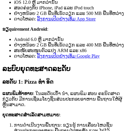
iOS 12.0 ຫຼື ມາກວ່ານັ້ນ
ສອດຄ່ອງກັບ iPhone, iPad ແລະ iPod touch
ຢ່າງຫນ້ອຍ 2 GB ພື້ນທີ່ເຮັດວຽກ ແລະ 500 MB ພື້ນທີ່ຫວ່າງ
ດາວໂຫລດ:
ລິ້ງການເປີດຢ່າງເທັມ App Store
ຮຽquirement Android
:
Android 6.0 ຫຼື ມາກວ່ານັ້ນ
ຢ່າງຫນ້ອຍ 2 GB ພື້ນທີ່ເຮັດວຽກ ແລະ 400 MB ພື້ນທີ່ຫວ່າງ
ສະໜັບສະໜູນຕົວແປງ ARM ແລະ x86
ດາວໂຫລດ:
ລິ້ງການເປີດຢ່າງເທັມ Google Play
ລະບົບຍຸດທະສາດລະດັບ
ລະດັບ 1: Pizza ທຳ ອິດ
ແຜນພິມທ້າທາຍ
: ໃນລະດັບເຂົ້າ ນຳ, ແຜນພິມ ສອນ ຄະນິດສາດ
ກ່ຽວກັບ ມີການເຊື່ອມໂຍງຊິ້ນສ່ວນປະກອບອາຫານ ພື້ນຖານໃຫ້ຜູ້
ຫຼິ້ນສາມາດ.
ຍຸດທະສາດສໍາເລັດສາມຫມາຍ
:
ການດຳເນີນງານພື້ນຖານ: ຮຽນຮູ້ ການເຄື່ອນໄຫວຊິ້ນ
ສ່ວນປະກອບອາຫານ ພື້ນຖານໄປຫາຫຼັງ ແລະ ໄປໄວ້.