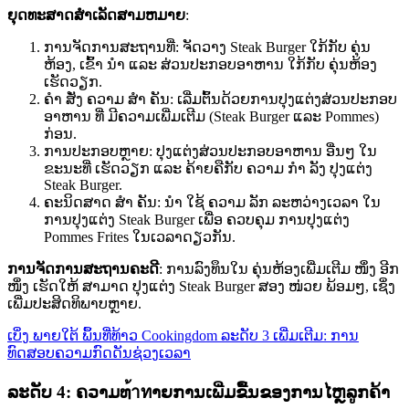
ຍຸດທະສາດສໍາເລັດສາມຫມາຍ
:
ການຈັດການສະຖານທີ່: ຈັດວາງ Steak Burger ໃກ້ກັບ ຄຸ່ນ
ຫ້ອງ, ເຂົ້າ ນຳ ແລະ ສ່ວນປະກອບອາຫານ ໃກ້ກັບ ຄຸ່ນຫ້ອງ
ເຮັດວຽກ.
ຄຳ ສັ່ງ ຄວາມ ສຳ ຄັນ: ເລີ່ມຕົ້ນດ້ວຍການປຸງແຕ່ງສ່ວນປະກອບ
ອາຫານ ທີ່ ມີຄວາມເພີ່ມເຕີມ (Steak Burger ແລະ Pommes)
ກ່ອນ.
ການປະກອບຫຼາຍ: ປຸງແຕ່ງສ່ວນປະກອບອາຫານ ອື່ນໆ ໃນ
ຂະນະທີ່ ເຮັດວຽກ ແລະ ຄ້າຍຄືກັບ ຄວາມ ກຳ ລັງ ປຸງແຕ່ງ
Steak Burger.
ຄະນິດສາດ ສຳ ຄັນ: ນຳ ໃຊ້ ຄວາມ ລັກ ລະຫວ່າງເວລາ ໃນ
ການປຸງແຕ່ງ Steak Burger ເພື່ອ ຄວບຄຸມ ການປຸງແຕ່ງ
Pommes Frites ໃນເວລາດຽວກັນ.
ການຈັດການສະຖານຄະດີ
: ການລົງທຶນໃນ ຄຸ່ນຫ້ອງເພີ່ມເຕີມ ໜຶ່ງ ອີກ
ໜຶ່ງ ເຮັດໃຫ້ ສາມາດ ປຸງແຕ່ງ Steak Burger ສອງ ໜ່ວຍ ພ້ອມໆ, ເຊິ່ງ
ເພີ່ມປະສິດທິພາບຫຼາຍ.
ເບິ່ງ ພາຍໃຕ້ ພຶ້ນທີ່ທ້າວ Cookingdom ລະດັບ 3 ເພີ່ມເຕີມ: ການ
ທົດສອບຄວາມກົດດັນຊ່ວງເວລາ
ລະດັບ 4: ຄວາມທ้าทາຍການເພີ່ມຂື້ນຂອງການໄຫຼລູກຄ້າ