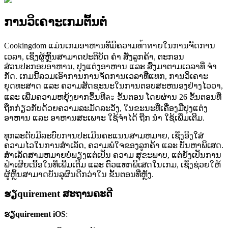
ການວິເຄາະເກມຕົ້ນຕໍ
Cookingdom ແມ່ນເກມອາຫານທີ່ມີຄວາມທ้าทາຍໃນການຈັດການ
ເວລາ, ເຊິ່ງຜູ້ຫຼິ້ນສາມາດປະຕິບັດ ຄຳ ສັ່ງລູກຄ້າ, ຕະກອນ
ສ່ວນປະກອບອາຫານ, ປຸງແຕ່ງອາຫານ ແລະ ສົ່ງມາຕາມເວລາທີ່ ຈຳ
ກັດ. ເກມນີ້ລວມເອົາການການຈັດການເວລາທີ່ແທກ, ການວິເຄາະ
ຍຸດທະສາດ ແລະ ຄວາມສັດຊະນະໃນການຕອບສະຫນອງຢ່າງໄວວາ,
ແລະ ເພີ່ມຄວາມຫຍຸ້ງຍາກຂຶ້ນທີละ ຂັ້ນຕອນ ໂດຍຜ່ານ 26 ຂັ້ນຕອນທີ່
ຖືກກ່ຽວກັບດ້ວຍຄວາມລະມັດລະວັງ, ໃນຂະນະທີ່ເຄື່ອງມືປຸງແຕ່ງ
ອາຫານ ແລະ ອາຫານສະເພາະ ໃຊ້ຈໍາໄດ້ ຖືກ ນຳ ໃຊ້ເພີ່ມເຕີມ.
ທຸກລະດັບມີລະບົບການປະເມີນຄະແນນສາມຫມາຍ, ເຊິ່ງອີງໃສ່
ຄວາມໄວໃນການສໍາເລັດ, ຄວາມພໍໃຈຂອງລູກຄ້າ ແລະ ບັນຫາພິເສດ.
ສໍາເລັດສາມຫມາຍບໍ່ພຽງແຕ່ເປັນ ຄວາມ ສຸຂະພາບ, ແຕ່ຍັງເປັນການ
ຟໍາເຜີຍເນື້ອໃນທີ່ເພີ່ມເຕີມ ແລະ ຕົວແທກພິເສດໃນເກມ, ເຊິ່ງຊ່ວຍໃຫ້
ຜູ້ຫຼິ້ນສາມາດບັນລຸຜົນດີກວ່າໃນ ຂັ້ນຕອນທີ່ຫຼັງ.
ຮຽquirement ສະຖານຄະດີ
ຮຽquirement iOS
: