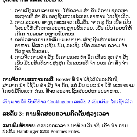
ການເບິ່ງແຜນລາຍການ: ໃຫ້ຄວາມ ສຳ ຄັນຕໍ່ການ ຊອກຫາ
ສະຖານທີ່ ສຳ ຄັນຂອງຊິ້ນສ່ວນປະກອບອາຫານ ໄຂ່ເຊົ້າເລີດ.
ການ ລະລາຍ ທາງຍຸດທະສາດ: ເລີ່ມຕົ້ນ ຈາກ ລຸ ກັນ ເພື່ອ ເປັນ
ໄລຍະໃຫ້ເກີດການລະລາຍຫຼາຍຂັ້ນຕອນ, ເພື່ອ ເປັນໄລຍະໃຫ້
ເກີດການລະລາຍຫຼາຍຂັ້ນຕອນ.
ຄະນິດສາດການປະສົມ: ພະຍາຍາມສ້າງຊິ້ນສ່ວນປະກອບ
ອາຫານ ພິເສດ (ເຊັ່ນ: ບົມ, ລະເຊີ). ເພື່ອ ລະລາຍ ຄວາມ ຈຳ
ກັດຫຼາຍຂັ້ນຕອນ.
ການຈັດການຄຳ ສັ່ງ: ວິເຄາະແລະ ທຳ ອິດ ເກືອບ ທຸກ ຄຳ ສັ່ງ,
ເພື່ອ ມີປະສິດທິພາບສູງສຸດ ໃນຂະນະທີ່ ຈຳ ນວນ ຄຳ ສັ່ງ ຈຳ
ກັດ.
ການຈັດການສະຖານຄະດີ
: Booster ທີ່ ນຳ ໃຊ້ໄດ້ໃນລະດັບນີ້,
ສາມາດ ນຳ ໃຊ້ໃນ ຄຳ ສັ່ງ ຈຳ ກັດ, ແຕ່ ມັນ ແນະ ນຳ ໃຫ້ ພະຍາຍາມ
ໂດຍບໍ່ມີຕົວແທກ ກ່ອນ ທີ່ຈະ ລະລາຍຊິ້ນສ່ວນປະກອບອາຫານ.
ເບິ່ງ ພາຍໃຕ້ ພຶ້ນທີ່ທ້າວ Cookingdom ລະດັບ 2 ເພີ່ມເຕີມ: ໄຂ່ເຊົ້າເລີດ
ລະດັບ 3: ການທົດສອບຄວາມກົດດັນຊ່ວງເວລາ
ແຜນພິມທ້າທາຍ
: ຂອບເຂດເວລາ 3 ນາທີ 30 ວິນາທີ, ເຂົ້າ ນຳ ການ
ປະສົມ Hamburger ແລະ Pommes Frites.