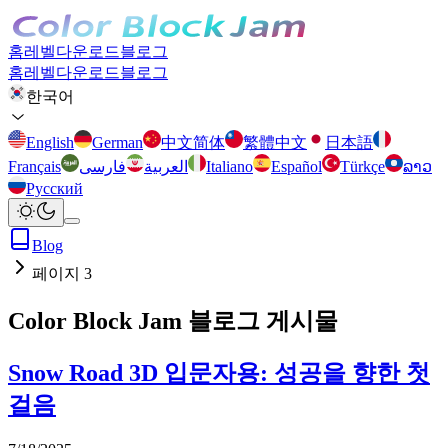
홈
레벨
다운로드
블로그
홈
레벨
다운로드
블로그
한국어
English
German
中文简体
繁體中文
日本語
Français
فارسی
العربية
Italiano
Español
Türkçe
ລາວ
Русский
Blog
페이지 3
Color Block Jam 블로그 게시물
Snow Road 3D 입문자용: 성공을 향한 첫
걸음