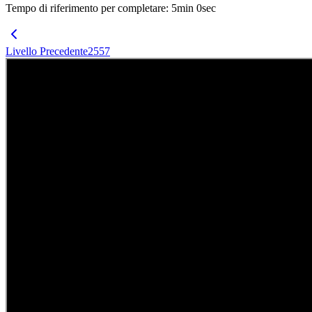
Tempo di riferimento per completare
:
5
min
0
sec
Livello Precedente
2557