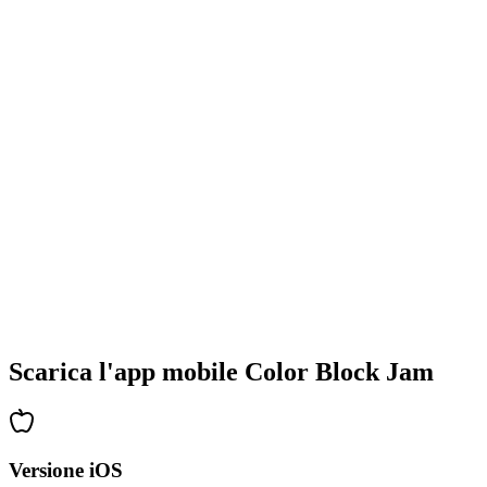
•
Design colorati dei blocchi
•
Animazioni fluide
•
Feedback visivo chiaro
•
Interfaccia utente raffinata
•
Complessità crescente
•
Introduzione di nuove meccaniche
•
Sfide basate sul tempo
•
Sistema di obiettivi
Scarica l'app mobile Color Block Jam
Versione iOS