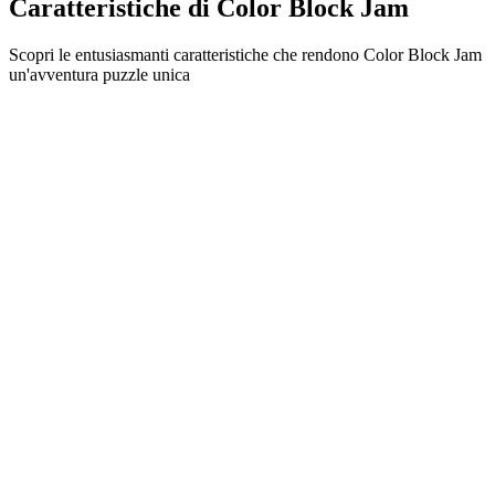
Caratteristiche di Color Block Jam
Scopri le entusiasmanti caratteristiche che rendono Color Block Jam
un'avventura puzzle unica
•
Meccaniche di scorrimento semplici per un gameplay fluido
•
Curva di difficoltà progressiva
•
Profondità strategica che cresce con ogni livello
•
Feedback istantaneo e combinazioni di blocchi soddisfacenti
•
Sistema di porte con abbinamento colori
•
Posizionamento strategico dei blocchi
•
Percorsi multipli per la soluzione
•
Sfide creative con ostacoli