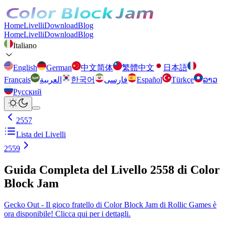
Home
Livelli
Download
Blog
Home
Livelli
Download
Blog
Italiano
English
German
中文简体
繁體中文
日本語
Français
العربية
한국어
فارسی
Español
Türkçe
ລາວ
Русский
2557
Lista dei Livelli
2559
Guida Completa del Livello 2558 di Color
Block Jam
Gecko Out - Il gioco fratello di Color Block Jam di Rollic Games è
ora disponibile! Clicca qui per i dettagli.