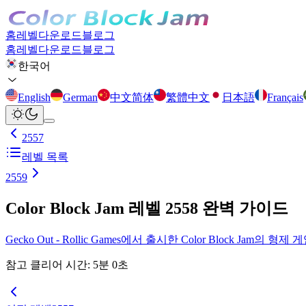
홈
레벨
다운로드
블로그
홈
레벨
다운로드
블로그
한국어
English
German
中文简体
繁體中文
日本語
Français
2557
레벨 목록
2559
Color Block Jam 레벨 2558 완벽 가이드
Gecko Out - Rollic Games에서 출시한 Color Block
참고 클리어 시간
:
5
분
0
초