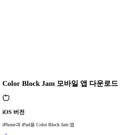
•
다채로운 블록 디자인
•
부드러운 애니메이션
•
명확한 시각적 피드백
•
세련된 사용자 인터페이스
•
증가하는 복잡성
•
새로운 메커닉 도입
•
시간 기반 도전
•
업적 시스템
Color Block Jam 모바일 앱 다운로드
iOS 버전
iPhone과 iPad용 Color Block Jam 앱