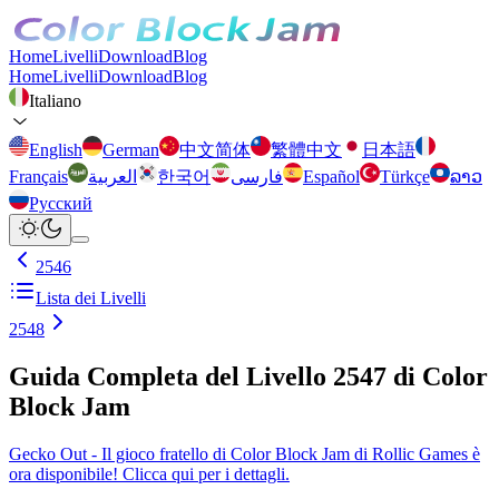
Home
Livelli
Download
Blog
Home
Livelli
Download
Blog
Italiano
English
German
中文简体
繁體中文
日本語
Français
العربية
한국어
فارسی
Español
Türkçe
ລາວ
Русский
2546
Lista dei Livelli
2548
Guida Completa del Livello 2547 di Color
Block Jam
Gecko Out - Il gioco fratello di Color Block Jam di Rollic Games è
ora disponibile! Clicca qui per i dettagli.