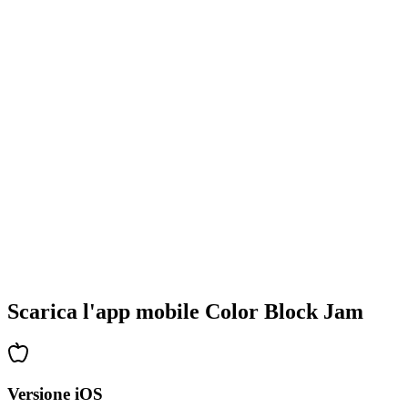
•
Design colorati dei blocchi
•
Animazioni fluide
•
Feedback visivo chiaro
•
Interfaccia utente raffinata
•
Complessità crescente
•
Introduzione di nuove meccaniche
•
Sfide basate sul tempo
•
Sistema di obiettivi
Scarica l'app mobile Color Block Jam
Versione iOS