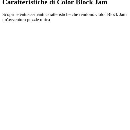
Caratteristiche di Color Block Jam
Scopri le entusiasmanti caratteristiche che rendono Color Block Jam
un'avventura puzzle unica
•
Meccaniche di scorrimento semplici per un gameplay fluido
•
Curva di difficoltà progressiva
•
Profondità strategica che cresce con ogni livello
•
Feedback istantaneo e combinazioni di blocchi soddisfacenti
•
Sistema di porte con abbinamento colori
•
Posizionamento strategico dei blocchi
•
Percorsi multipli per la soluzione
•
Sfide creative con ostacoli