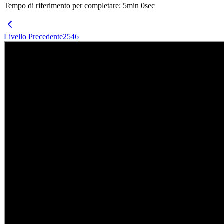
Tempo di riferimento per completare
:
5
min
0
sec
Livello Precedente
2546