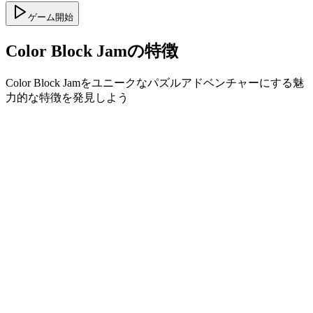
ゲーム開始
Color Block Jamの特徴
Color Block Jamをユニークなパズルアドベンチャーにする魅
力的な特徴を発見しよう
•
スムーズなゲームプレイのためのシンプルなスライド
機能
•
段階的な難易度カーブ
•
レベルごとに深まる戦略性
•
即座のフィードバックと満足感のあるブロックマッチ
ング