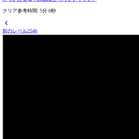
クリア参考時間
:
5
分
0
秒
前のレベル
2546