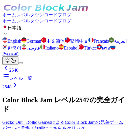
ホーム
レベル
ダウンロード
ブログ
ホーム
レベル
ダウンロード
ブログ
日本語
English
German
中文简体
繁體中文
Français
العربية
한국어
فارسی
Italiano
Español
Türkçe
ລາວ
Русский
2546
レベル一覧
2548
Color Block Jam レベル2547の完全ガイ
ド
Gecko Out - Rollic GamesによるColor Block Jamの兄弟ゲーム
がついに登場！詳細はこちらをクリック。