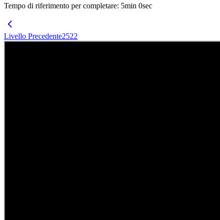
Tempo di riferimento per completare
:
5
min
0
sec
Livello Precedente
2522