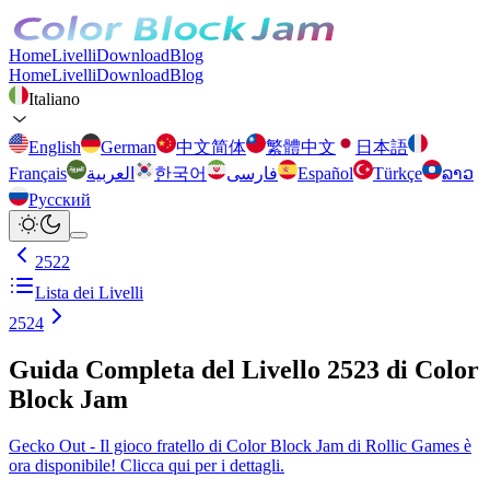
Home
Livelli
Download
Blog
Home
Livelli
Download
Blog
Italiano
English
German
中文简体
繁體中文
日本語
Français
العربية
한국어
فارسی
Español
Türkçe
ລາວ
Русский
2522
Lista dei Livelli
2524
Guida Completa del Livello 2523 di Color
Block Jam
Gecko Out - Il gioco fratello di Color Block Jam di Rollic Games è
ora disponibile! Clicca qui per i dettagli.