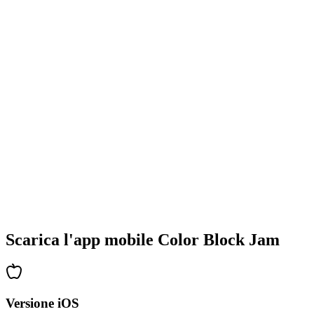
•
Design colorati dei blocchi
•
Animazioni fluide
•
Feedback visivo chiaro
•
Interfaccia utente raffinata
•
Complessità crescente
•
Introduzione di nuove meccaniche
•
Sfide basate sul tempo
•
Sistema di obiettivi
Scarica l'app mobile Color Block Jam
Versione iOS