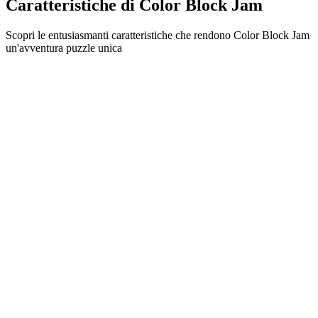
Caratteristiche di Color Block Jam
Scopri le entusiasmanti caratteristiche che rendono Color Block Jam
un'avventura puzzle unica
•
Meccaniche di scorrimento semplici per un gameplay fluido
•
Curva di difficoltà progressiva
•
Profondità strategica che cresce con ogni livello
•
Feedback istantaneo e combinazioni di blocchi soddisfacenti
•
Sistema di porte con abbinamento colori
•
Posizionamento strategico dei blocchi
•
Percorsi multipli per la soluzione
•
Sfide creative con ostacoli