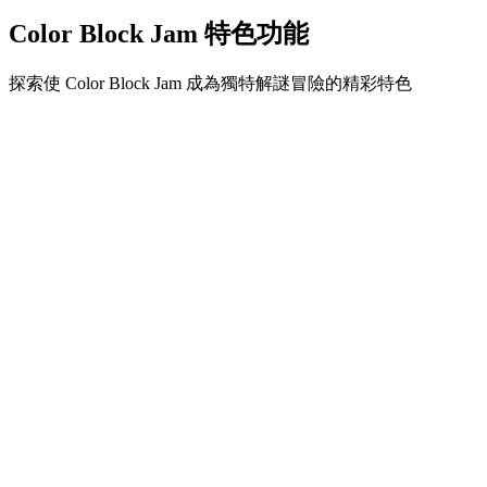
Color Block Jam 特色功能
探索使 Color Block Jam 成為獨特解謎冒險的精彩特色
•
簡單流暢的滑動機制
•
漸進的難度曲線
•
隨關卡提升的策略深度
•
即時回饋和滿意的方塊配對
•
顏色配對門系統
•
策略性方塊定位
•
多重解決方案