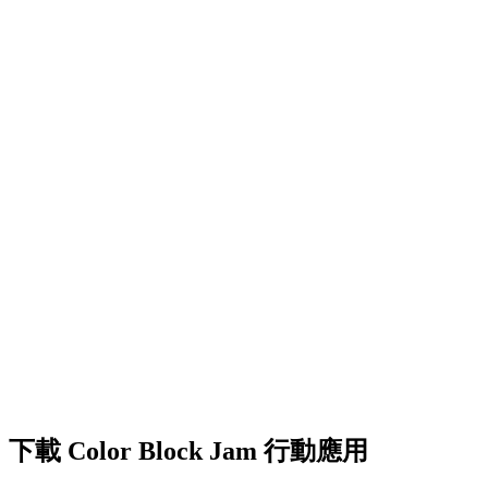
•
創意障礙挑戰
•
多彩的方塊設計
•
流暢的動畫效果
•
清晰的視覺回饋
•
精緻的使用者介面
•
遞增的複雜度
•
新機制的引入
•
基於時間的挑戰
•
成就系統
下載 Color Block Jam 行動應用