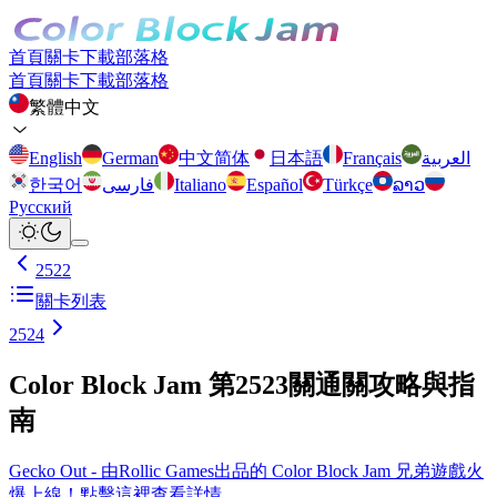
首頁
關卡
下載
部落格
首頁
關卡
下載
部落格
繁體中文
English
German
中文简体
日本語
Français
العربية
한국어
فارسی
Italiano
Español
Türkçe
ລາວ
Русский
2522
關卡列表
2524
Color Block Jam 第2523關通關攻略與指
南
Gecko Out - 由Rollic Games出品的 Color Block Jam 兄弟遊戲火
爆上線！點擊這裡查看詳情。