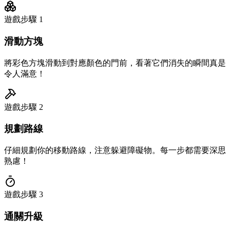
遊戲步驟
1
滑動方塊
將彩色方塊滑動到對應顏色的門前，看著它們消失的瞬間真是
令人滿意！
遊戲步驟
2
規劃路線
仔細規劃你的移動路線，注意躲避障礙物。每一步都需要深思
熟慮！
遊戲步驟
3
通關升級