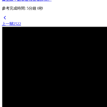
參考完成時間
:
5
分鐘
0
秒
上一關
2522