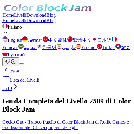
Home
Livelli
Download
Blog
Home
Livelli
Download
Blog
Italiano
English
German
中文简体
繁體中文
日本語
Français
العربية
한국어
فارسی
Español
Türkçe
ລາວ
Русский
2508
Lista dei Livelli
2510
Guida Completa del Livello 2509 di Color
Block Jam
Gecko Out - Il gioco fratello di Color Block Jam di Rollic Games è
ora disponibile! Clicca qui per i dettagli.