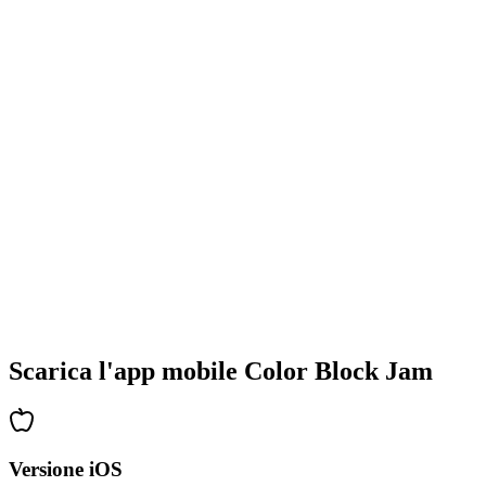
•
Design colorati dei blocchi
•
Animazioni fluide
•
Feedback visivo chiaro
•
Interfaccia utente raffinata
•
Complessità crescente
•
Introduzione di nuove meccaniche
•
Sfide basate sul tempo
•
Sistema di obiettivi
Scarica l'app mobile Color Block Jam
Versione iOS