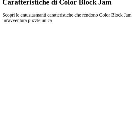
Caratteristiche di Color Block Jam
Scopri le entusiasmanti caratteristiche che rendono Color Block Jam
un'avventura puzzle unica
•
Meccaniche di scorrimento semplici per un gameplay fluido
•
Curva di difficoltà progressiva
•
Profondità strategica che cresce con ogni livello
•
Feedback istantaneo e combinazioni di blocchi soddisfacenti
•
Sistema di porte con abbinamento colori
•
Posizionamento strategico dei blocchi
•
Percorsi multipli per la soluzione
•
Sfide creative con ostacoli