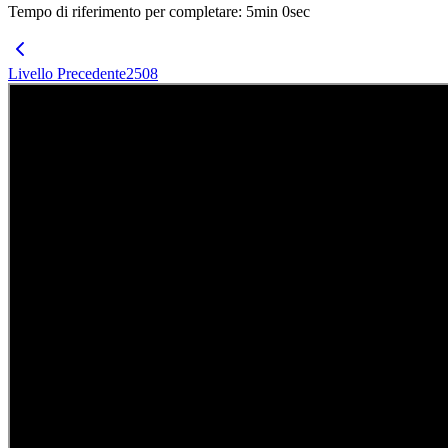
Tempo di riferimento per completare
:
5
min
0
sec
Livello Precedente
2508