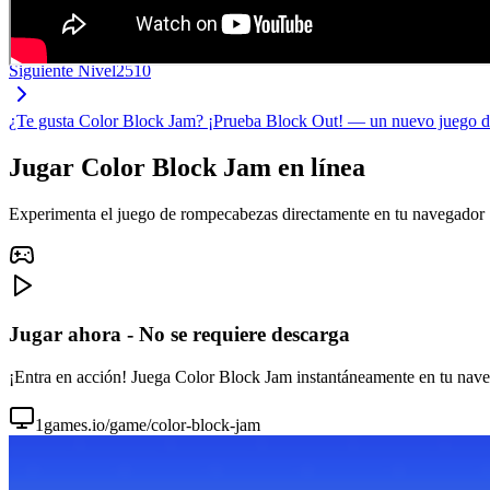
Siguiente Nivel
2510
¿Te gusta Color Block Jam? ¡Prueba Block Out! — un nuevo juego d
Jugar Color Block Jam en línea
Experimenta el juego de rompecabezas directamente en tu navegador
Jugar ahora - No se requiere descarga
¡Entra en acción! Juega Color Block Jam instantáneamente en tu navega
1games.io/game/color-block-jam