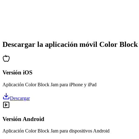
•
Complejidad creciente
•
Introducción de nuevas mecánicas
•
Desafíos basados en tiempo
•
Sistema de logros
Descargar la aplicación móvil Color Bloc
Versión iOS
Aplicación Color Block Jam para iPhone y iPad
Descargar
Versión Android
Aplicación Color Block Jam para dispositivos Android