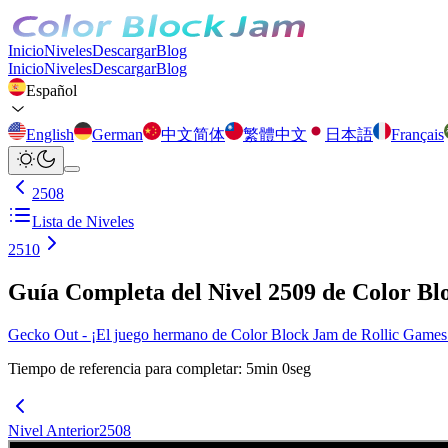
Inicio
Niveles
Descargar
Blog
Inicio
Niveles
Descargar
Blog
Español
English
German
中文简体
繁體中文
日本語
Français
2508
Lista de Niveles
2510
Guía Completa del Nivel 2509 de Color B
Gecko Out - ¡El juego hermano de Color Block Jam de Rollic Games ya
Tiempo de referencia para completar
:
5
min
0
seg
Nivel Anterior
2508