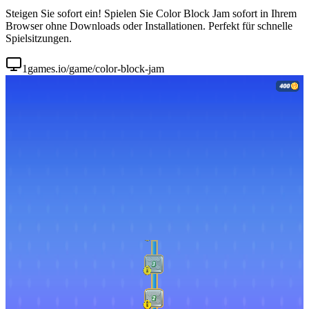
Steigen Sie sofort ein! Spielen Sie Color Block Jam sofort in Ihrem
Browser ohne Downloads oder Installationen. Perfekt für schnelle
Spielsitzungen.
1games.io/game/color-block-jam