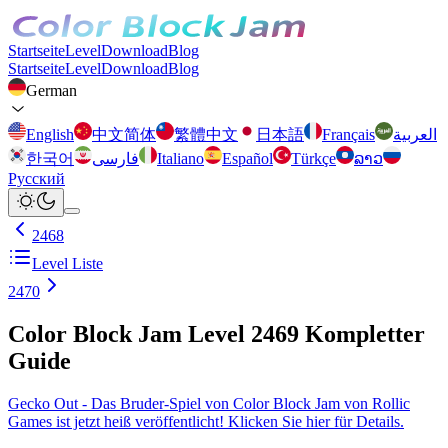
Startseite
Level
Download
Blog
Startseite
Level
Download
Blog
German
English
中文简体
繁體中文
日本語
Français
العربية
한국어
فارسی
Italiano
Español
Türkçe
ລາວ
Русский
2468
Level Liste
2470
Color Block Jam Level 2469 Kompletter
Guide
Gecko Out - Das Bruder-Spiel von Color Block Jam von Rollic
Games ist jetzt heiß veröffentlicht! Klicken Sie hier für Details.