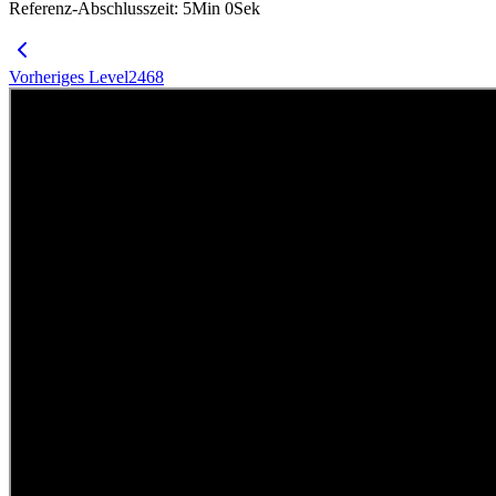
Referenz-Abschlusszeit
:
5
Min
0
Sek
Vorheriges Level
2468