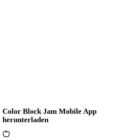
•
Farbenfrohe Block-Designs
•
Flüssige Animationen
•
Klares visuelles Feedback
•
Polierte Benutzeroberfläche
•
Zunehmende Komplexität
•
Einführung neuer Mechaniken
•
Zeitbasierte Herausforderungen
•
Achievements-System
Color Block Jam Mobile App
herunterladen