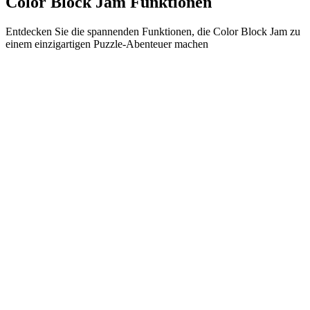
Color Block Jam Funktionen
Entdecken Sie die spannenden Funktionen, die Color Block Jam zu
einem einzigartigen Puzzle-Abenteuer machen
•
Einfache Gleitmechanik für flüssiges Gameplay
•
Progressive Schwierigkeitskurve
•
Strategische Tiefe, die mit jedem Level wächst
•
Sofortiges Feedback und befriedigende Block-Matches
•
Farbabstimmungstür-System
•
Strategische Blockpositionierung
•
Multiple Lösungswege
•
Kreative Hindernis-Herausforderungen