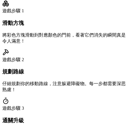
遊戲步驟
1
滑動方塊
將彩色方塊滑動到對應顏色的門前，看著它們消失的瞬間真是
令人滿意！
遊戲步驟
2
規劃路線
仔細規劃你的移動路線，注意躲避障礙物。每一步都需要深思
熟慮！
遊戲步驟
3
通關升級