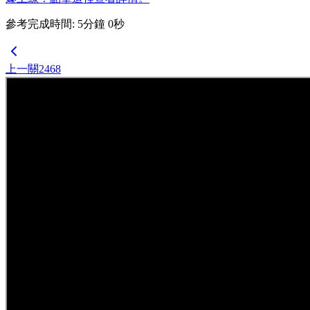
參考完成時間
:
5
分鐘
0
秒
上一關
2468