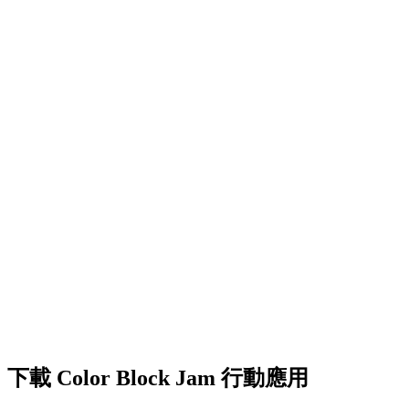
•
創意障礙挑戰
•
多彩的方塊設計
•
流暢的動畫效果
•
清晰的視覺回饋
•
精緻的使用者介面
•
遞增的複雜度
•
新機制的引入
•
基於時間的挑戰
•
成就系統
下載 Color Block Jam 行動應用