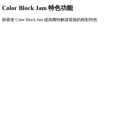
Color Block Jam 特色功能
探索使 Color Block Jam 成為獨特解謎冒險的精彩特色
•
簡單流暢的滑動機制
•
漸進的難度曲線
•
隨關卡提升的策略深度
•
即時回饋和滿意的方塊配對
•
顏色配對門系統
•
策略性方塊定位
•
多重解決方案