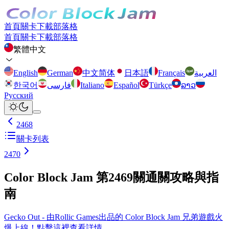
首頁
關卡
下載
部落格
首頁
關卡
下載
部落格
繁體中文
English
German
中文简体
日本語
Français
العربية
한국어
فارسی
Italiano
Español
Türkçe
ລາວ
Русский
2468
關卡列表
2470
Color Block Jam 第2469關通關攻略與指
南
Gecko Out - 由Rollic Games出品的 Color Block Jam 兄弟遊戲火
爆上線！點擊這裡查看詳情。