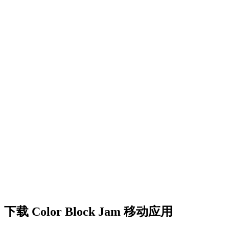
•
创意障碍挑战
•
多彩的方块设计
•
流畅的动画效果
•
清晰的视觉反馈
•
精致的用户界面
•
递增的复杂度
•
新机制的引入
•
基于时间的挑战
•
成就系统
下载 Color Block Jam 移动应用