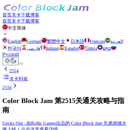
首页
关卡
下载
博客
首页
关卡
下载
博客
中文简体
English
German
繁體中文
日本語
Français
العربية
한국어
فارسی
Italiano
Español
Türkçe
ລາວ
Русский
2514
关卡列表
2516
Color Block Jam 第2515关通关攻略与指
南
Gecko Out - 由Rollic Games出品的 Color Block Jam 兄弟游戏火
爆上线！点击这里查看详情。