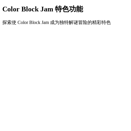
Color Block Jam 特色功能
探索使 Color Block Jam 成为独特解谜冒险的精彩特色
•
简单流畅的滑动机制
•
渐进的难度曲线
•
随关卡提升的策略深度
•
即时反馈和满意的方块匹配
•
颜色匹配门系统
•
策略性方块定位
•
多重解决方案