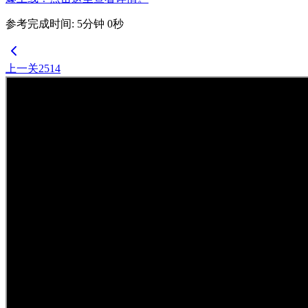
参考完成时间
:
5
分钟
0
秒
上一关
2514