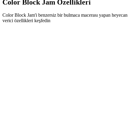
Color Block Jam Özellikleri
Color Block Jam'i benzersiz bir bulmaca macerası yapan heyecan
verici özellikleri keşfedin
•
Akıcı oynanış için basit kaydırma mekanikleri
•
Kademeli zorluk eğrisi
•
Her seviyeyle büyüyen stratejik derinlik
•
Anında geri bildirim ve tatmin edici blok eşleşmeleri
•
Renk eşleştirme kapı sistemi
•
Stratejik blok konumlandırma
•
Çoklu çözüm yolları
•
Yaratıcı engel zorlukları