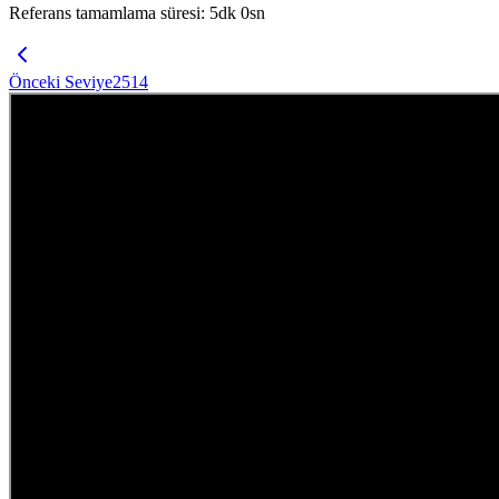
Referans tamamlama süresi
:
5
dk
0
sn
Önceki Seviye
2514