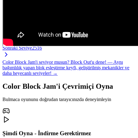
Sonraki Seviye
2516
Color Block Jam'i seviyor musun? Block Out'u dene! — Aynı
bağımlılık yapan blok eşleştirme keyfi, geliştirilmiş mekanikler ve
daha heyecanlı seviyeler! →
Color Block Jam'i Çevrimiçi Oyna
Bulmaca oyununu doğrudan tarayıcınızda deneyimleyin
Şimdi Oyna - İndirme Gerektirmez