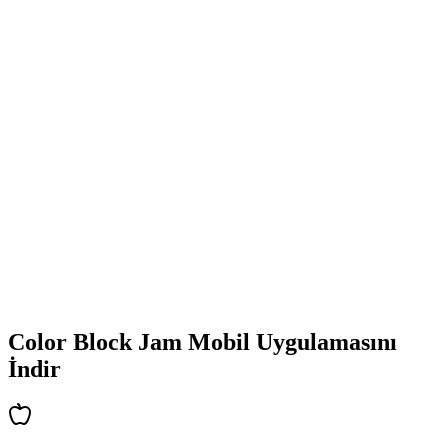
•
Renkli blok tasarımları
•
Akıcı animasyonlar
•
Net görsel geri bildirim
•
Cilalanmış kullanıcı arayüzü
•
Artan karmaşıklık
•
Yeni mekanik tanıtımı
•
Zamana dayalı zorluklar
•
Başarı sistemi
Color Block Jam Mobil Uygulamasını
İndir