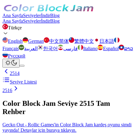
Ana Sayfa
Seviyeler
İndir
Blog
Ana Sayfa
Seviyeler
İndir
Blog
Türkçe
English
German
中文简体
繁體中文
日本語
Français
العربية
한국어
فارسی
Italiano
Español
ລາວ
Русский
2514
Seviye Listesi
2516
Color Block Jam Seviye 2515 Tam
Rehber
Gecko Out - Rollic Games'in Color Block Jam kardeş oyunu şimdi
yayında! Detaylar için buraya tıklayın.