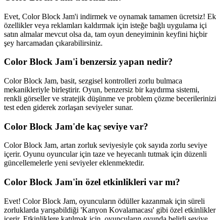
Evet, Color Block Jam'i indirmek ve oynamak tamamen ücretsiz! Ek
özellikler veya reklamları kaldırmak için isteğe bağlı uygulama içi
satın almalar mevcut olsa da, tam oyun deneyiminin keyfini hiçbir
şey harcamadan çıkarabilirsiniz.
Color Block Jam'i benzersiz yapan nedir?
Color Block Jam, basit, sezgisel kontrolleri zorlu bulmaca
mekanikleriyle birleştirir. Oyun, benzersiz bir kaydırma sistemi,
renkli görseller ve stratejik düşünme ve problem çözme becerilerinizi
test eden giderek zorlaşan seviyeler sunar.
Color Block Jam'de kaç seviye var?
Color Block Jam, artan zorluk seviyesiyle çok sayıda zorlu seviye
içerir. Oyunu oyuncular için taze ve heyecanlı tutmak için düzenli
güncellemelerle yeni seviyeler eklenmektedir.
Color Block Jam'in özel etkinlikleri var mı?
Evet! Color Block Jam, oyuncuların ödüller kazanmak için süreli
zorluklarda yarışabildiği 'Kanyon Kovalamacası' gibi özel etkinlikler
içerir. Etkinliklere katılmak için, oyuncuların oyunda belirli seviye