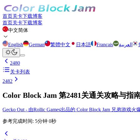
首页
关卡
下载
博客
首页
关卡
下载
博客
中文简体
English
German
繁體中文
日本語
Français
العربية
2480
关卡列表
2482
Color Block Jam 第2481关通关攻略与指
Gecko Out - 由Rollic Games出品的 Color Block Ja
参考完成时间
:
5
分钟
0
秒