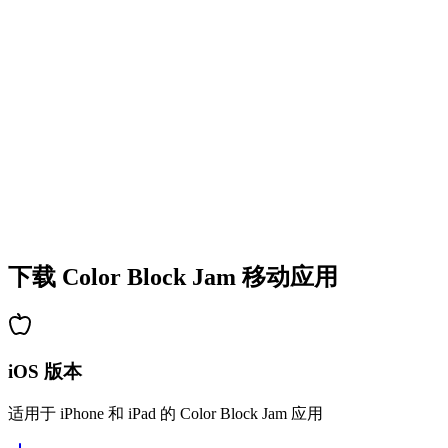
•
多彩的方块设计
•
流畅的动画效果
•
清晰的视觉反馈
•
精致的用户界面
•
递增的复杂度
•
新机制的引入
•
基于时间的挑战
•
成就系统
下载 Color Block Jam 移动应用
iOS 版本
适用于 iPhone 和 iPad 的 Color Block Jam 应用