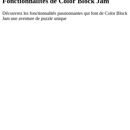
Fonctionnalités de Color Block Jam
Découvrez les fonctionnalités passionnantes qui font de Color Block
Jam une aventure de puzzle unique
•
Mécanique de glissement simple pour un gameplay fluide
•
Courbe de difficulté progressive
•
Profondeur stratégique qui évolue à chaque niveau
•
Retour instantané et correspondances satisfaisantes
•
Système de portes à correspondance de couleurs
•
Positionnement stratégique des blocs
•
Multiples chemins de solution
•
Défis créatifs avec obstacles