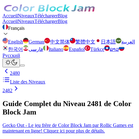
Accueil
Niveaux
Télécharger
Blog
Accueil
Niveaux
Télécharger
Blog
Français
English
German
中文简体
繁體中文
日本語
العربية
한국어
فارسی
Italiano
Español
Türkçe
ລາວ
Русский
2480
Liste des Niveaux
2482
Guide Complet du Niveau 2481 de Color
Block Jam
Gecko Out - Le jeu frère de Color Block Jam par Rollic Games est
maintenant en ligne! Cliquez ici pour plus de détails.