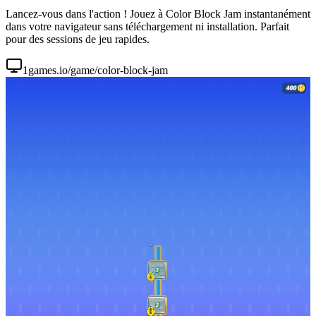
Lancez-vous dans l'action ! Jouez à Color Block Jam instantanément
dans votre navigateur sans téléchargement ni installation. Parfait
pour des sessions de jeu rapides.
1games.io/game/color-block-jam