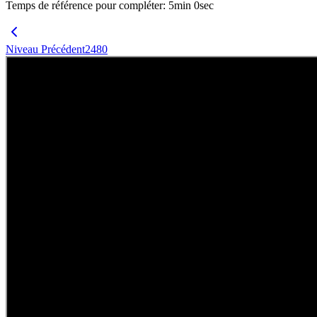
Temps de référence pour compléter
:
5
min
0
sec
Niveau Précédent
2480