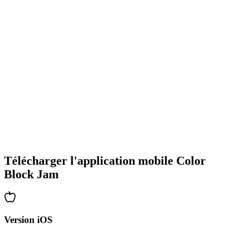
•
Designs de blocs colorés
•
Animations fluides
•
Retour visuel clair
•
Interface utilisateur raffinée
•
Complexité croissante
•
Introduction de nouvelles mécaniques
•
Défis chronométrés
•
Système de succès
Télécharger l'application mobile Color
Block Jam
Version iOS