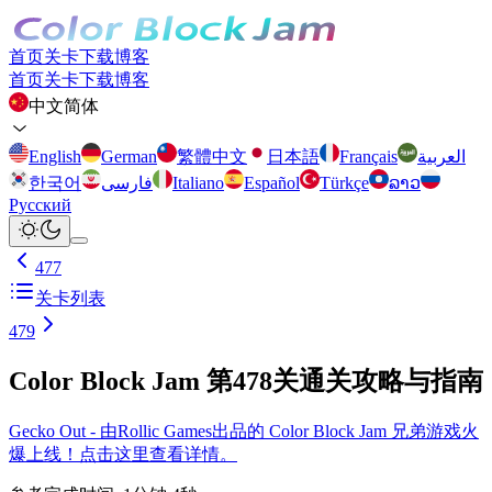
首页
关卡
下载
博客
首页
关卡
下载
博客
中文简体
English
German
繁體中文
日本語
Français
العربية
한국어
فارسی
Italiano
Español
Türkçe
ລາວ
Русский
477
关卡列表
479
Color Block Jam 第478关通关攻略与指南
Gecko Out - 由Rollic Games出品的 Color Block Jam 兄弟游戏火
爆上线！点击这里查看详情。