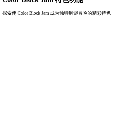
探索使 Color Block Jam 成为独特解谜冒险的精彩特色
•
简单流畅的滑动机制
•
渐进的难度曲线
•
随关卡提升的策略深度
•
即时反馈和满意的方块匹配
•
颜色匹配门系统
•
策略性方块定位
•
多重解决方案
•
创意障碍挑战