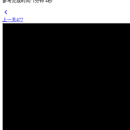
参考完成时间
:
1
分钟
4
秒
上一关
477