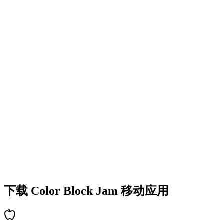
•
多彩的方块设计
•
流畅的动画效果
•
清晰的视觉反馈
•
精致的用户界面
•
递增的复杂度
•
新机制的引入
•
基于时间的挑战
•
成就系统
下载 Color Block Jam 移动应用