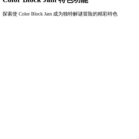
探索使 Color Block Jam 成为独特解谜冒险的精彩特色
•
简单流畅的滑动机制
•
渐进的难度曲线
•
随关卡提升的策略深度
•
即时反馈和满意的方块匹配
•
颜色匹配门系统
•
策略性方块定位
•
多重解决方案
•
创意障碍挑战