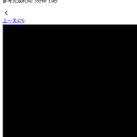
参考完成时间
:
3
分钟
33
秒
上一关
476