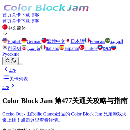
首页
关卡
下载
博客
首页
关卡
下载
博客
中文简体
English
German
繁體中文
日本語
Français
العربية
한국어
فارسی
Italiano
Español
Türkçe
ລາວ
Русский
476
关卡列表
478
Color Block Jam 第477关通关攻略与指南
Gecko Out - 由Rollic Games出品的 Color Block Jam 兄弟游戏火
爆上线！点击这里查看详情。