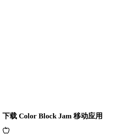
•
多彩的方块设计
•
流畅的动画效果
•
清晰的视觉反馈
•
精致的用户界面
•
递增的复杂度
•
新机制的引入
•
基于时间的挑战
•
成就系统
下载 Color Block Jam 移动应用